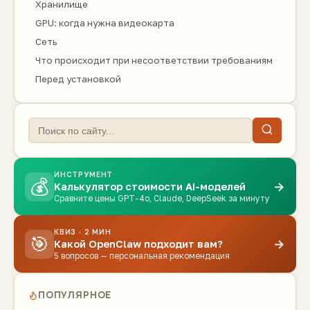
Хранилище
GPU: когда нужна видеокарта
Сеть
Что происходит при несоответствии требованиям
Перед установкой
ИНСТРУМЕНТ
💰
→
Калькулятор стоимости AI-моделей
Сравните цены GPT-4o, Claude, DeepSeek за минуту
КВИЗ · 2 МИН
🎯
→
Какой OpenClaw подходит вам?
5 вопросов — персональная рекомендация
ПОПУЛЯРНОЕ