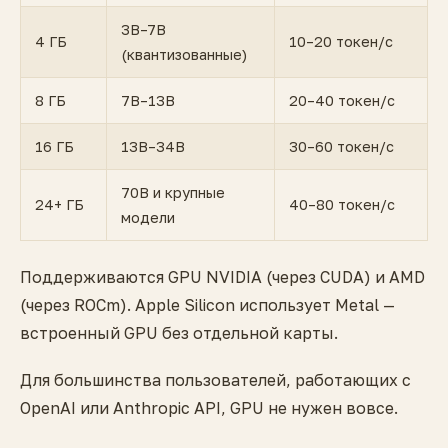
3B–7B
4 ГБ
10–20 токен/с
(квантизованные)
8 ГБ
7B–13B
20–40 токен/с
16 ГБ
13B–34B
30–60 токен/с
70B и крупные
24+ ГБ
40–80 токен/с
модели
Поддерживаются GPU NVIDIA (через CUDA) и AMD
(через ROCm). Apple Silicon использует Metal —
встроенный GPU без отдельной карты.
Для большинства пользователей, работающих с
OpenAI или Anthropic API, GPU не нужен вовсе.