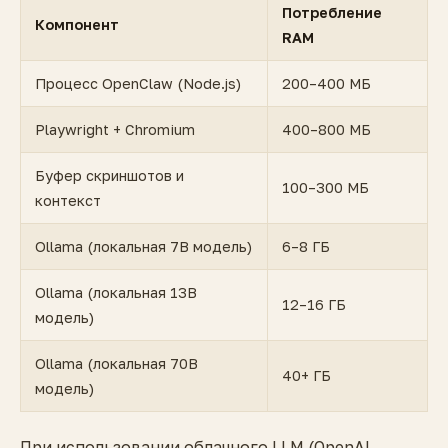
Потребление
Компонент
RAM
Процесс OpenClaw (Node.js)
200–400 МБ
Playwright + Chromium
400–800 МБ
Буфер скриншотов и
100–300 МБ
контекст
Ollama (локальная 7B модель)
6–8 ГБ
Ollama (локальная 13B
12–16 ГБ
модель)
Ollama (локальная 70B
40+ ГБ
модель)
При использовании облачного LLM (OpenAI,