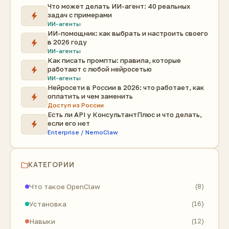
Что может делать ИИ-агент: 40 реальных
задач с примерами
ИИ-агенты
ИИ-помощник: как выбрать и настроить своего
в 2026 году
ИИ-агенты
Как писать промпты: правила, которые
работают с любой нейросетью
ИИ-агенты
Нейросети в России в 2026: что работает, как
оплатить и чем заменить
Доступ из России
Есть ли API у КонсультантПлюс и что делать,
если его нет
Enterprise / NemoClaw
КАТЕГОРИИ
Что такое OpenClaw
(8)
Установка
(16)
Навыки
(12)