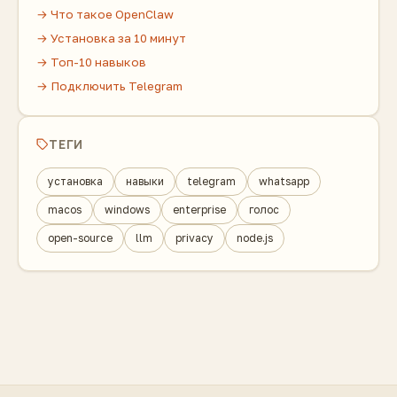
→ Что такое OpenClaw
→ Установка за 10 минут
→ Топ-10 навыков
→ Подключить Telegram
ТЕГИ
установка
навыки
telegram
whatsapp
macos
windows
enterprise
голос
open-source
llm
privacy
node.js