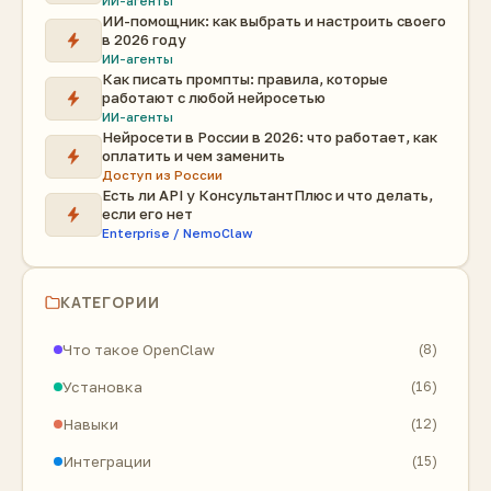
ИИ-агенты
ИИ-помощник: как выбрать и настроить своего
в 2026 году
ИИ-агенты
Как писать промпты: правила, которые
работают с любой нейросетью
ИИ-агенты
Нейросети в России в 2026: что работает, как
оплатить и чем заменить
Доступ из России
Есть ли API у КонсультантПлюс и что делать,
если его нет
Enterprise / NemoClaw
КАТЕГОРИИ
Что такое OpenClaw
(8)
Установка
(16)
Навыки
(12)
Интеграции
(15)