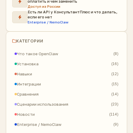
оплатить и чем заменить
Доступ из России
Есть ли API у КонсультантПлюс и что делать,
если его нет
Enterprise / NemoClaw
КАТЕГОРИИ
Что такое OpenClaw
(8)
Установка
(16)
Навыки
(12)
Интеграции
(15)
Сравнения
(14)
Сценарии использования
(23)
Новости
(114)
Enterprise / NemoClaw
(9)