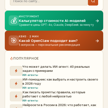
ИНСТРУМЕНТ
💰
→
Калькулятор стоимости AI-моделей
Сравните цены GPT-4o, Claude, DeepSeek за минуту
КВИЗ · 2 МИН
🎯
→
Какой OpenClaw подходит вам?
5 вопросов — персональная рекомендация
ПОПУЛЯРНОЕ
Что может делать ИИ-агент: 40 реальных
задач с примерами
ИИ-агенты
ИИ-помощник: как выбрать и настроить своего
в 2026 году
ИИ-агенты
Как писать промпты: правила, которые
работают с любой нейросетью
ИИ-агенты
Нейросети в России в 2026: что работает, как