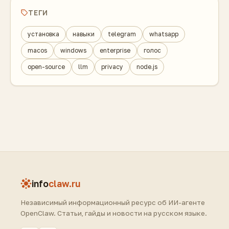
ТЕГИ
установка
навыки
telegram
whatsapp
macos
windows
enterprise
голос
open-source
llm
privacy
node.js
info
claw.ru
Независимый информационный ресурс об ИИ-агенте
OpenClaw. Статьи, гайды и новости на русском языке.