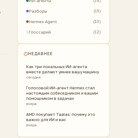
ИИ-агенты
(14)
Разборы
(15)
е
Hermes Agent
(10)
Глоссарий
(12)
НЕДАВНЕЕ
Как три локальных ИИ-агента
вместе делают умнее вашу машину
сегодня
Голосовой ИИ-агент Hermes стал
настоящим собеседником и вашим
помощником в задачах
вчера
AMD покупает Taalas: почему это
важно для ИИ и вас
вчера