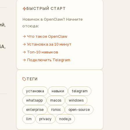
БЫСТРЫЙ СТАРТ
Новичок в OpenClaw? Начните
ий,
отсюда:
→ Что такое OpenClaw
→ Установка за 10 минут
SA,
→ Топ-10 навыков
→ Подключить Telegram
ТЕГИ
установка
навыки
telegram
whatsapp
macos
windows
enterprise
голос
open-source
llm
privacy
node.js