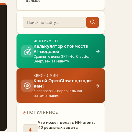
дальше
ИНСТРУМЕНТ
Калькулятор стоимости
💰
→
AI-моделей
Сравните цены GPT-4o, Claude,
DeepSeek за минуту
КВИЗ · 2 МИН
Какой OpenClaw подходит
🎯
→
вам?
5 вопросов — персональная
рекомендация
ПОПУЛЯРНОЕ
Что может делать ИИ-агент:
40 реальных задач с