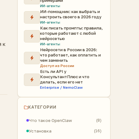
примерами
ИИ-агенты
ИИ-помощник: как выбрать и
настроить своего в 2026 году
ИИ-агенты
Как писать промпты: правила,
которые работают с любой
нейросетью
я к
ИИ-агенты
Нейросети в России в 2026:
что работает, как оплатить и
чем заменить
Доступ из России
Есть ли API у
КонсультантПлюс и что
делать, если его нет
Enterprise / NemoClaw
КАТЕГОРИИ
Что такое OpenClaw
(8)
Установка
(16)