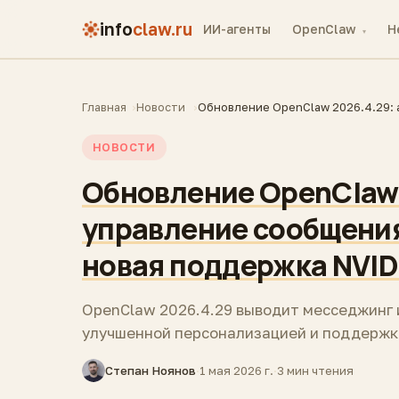
info
claw.ru
ИИ-агенты
OpenClaw
H
▾
Главная
Новости
Обновление OpenClaw 2026.4.29: 
НОВОСТИ
Обновление OpenClaw 
управление сообщения
новая поддержка NVID
OpenClaw 2026.4.29 выводит месседжинг 
улучшенной персонализацией и поддержко
Степан Ноянов
·
1 мая 2026 г.
·
3 мин чтения