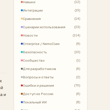
Навыки
(12)
Интеграции
(15)
Сравнения
(14)
Сценарии использования
(23)
Новости
(114)
Enterprise / NemoClaw
(9)
Безопасность
(10)
Сообщество
(1)
Для разработчиков
(6)
Вопросы и ответы
(2)
х
Ошибки и решения
(70)
ой
Доступ из России
(6)
а и
Локальный ИИ
(8)