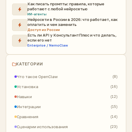
Как писать промпты: правила, которые
работают с любой нейросетью
ИИ-агенты
Нейросети в России в 2026: что работает, как
оплатить и чем заменить
Доступ из России
Есть ли API у КонсультантПлюс и что делать,
если его нет
Enterprise / NemoClaw
КАТЕГОРИИ
Что такое OpenClaw
(8)
Установка
(16)
Навыки
(12)
Интеграции
(15)
Сравнения
(14)
Сценарии использования
(23)