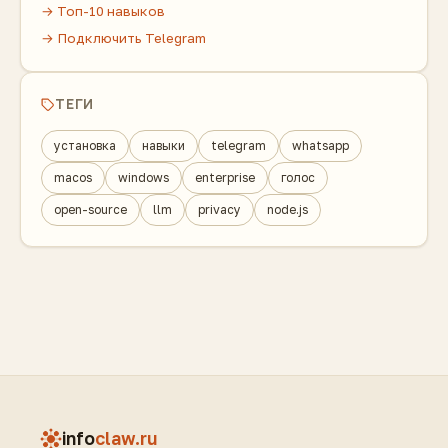
→ Топ-10 навыков
→ Подключить Telegram
ТЕГИ
установка
навыки
telegram
whatsapp
macos
windows
enterprise
голос
open-source
llm
privacy
node.js
info
claw.ru