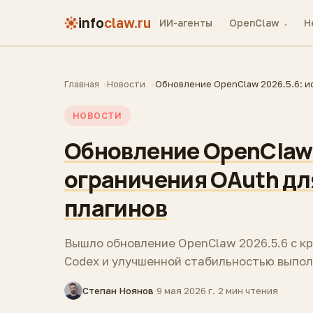
info
claw.ru
ИИ-агенты
OpenClaw
H
▾
Главная
Новости
Обновление OpenClaw 2026.5.6: и
НОВОСТИ
Обновление OpenClaw 
ограничения OAuth дл
плагинов
Вышло обновление OpenClaw 2026.5.6 с к
Codex и улучшенной стабильностью выпол
Степан Ноянов
·
9 мая 2026 г.
·
2 мин чтения