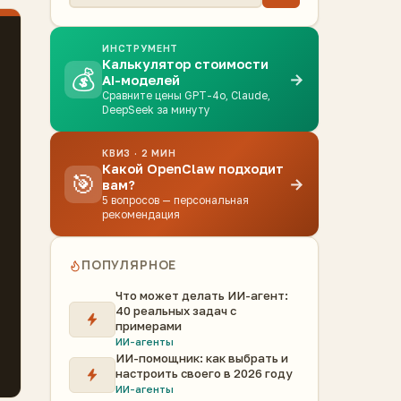
ИНСТРУМЕНТ
Калькулятор стоимости
💰
→
AI-моделей
Сравните цены GPT-4o, Claude,
DeepSeek за минуту
КВИЗ · 2 МИН
Какой OpenClaw подходит
🎯
→
вам?
5 вопросов — персональная
рекомендация
ПОПУЛЯРНОЕ
Что может делать ИИ-агент:
40 реальных задач с
примерами
ИИ-агенты
ИИ-помощник: как выбрать и
настроить своего в 2026 году
ИИ-агенты