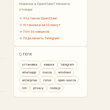
Новичок в OpenClaw? Начните
отсюда:
→ Что такое OpenClaw
→ Установка за 10 минут
→ Топ-10 навыков
→ Подключить Telegram
ТЕГИ
установка
навыки
telegram
whatsapp
macos
windows
enterprise
голос
open-source
llm
privacy
node.js