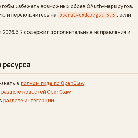
, чтобы избежать возможных сбоев OAuth-маршрутов.
ию и переключитесь на
, если
openai-codex/gpt-5.5
т 2026.5.7 содержит дополнительные исправления и
о ресурса
узнать в
полном гиде по OpenClaw
.
в
разделе новостей OpenClaw
.
 в
разделе интеграций
.