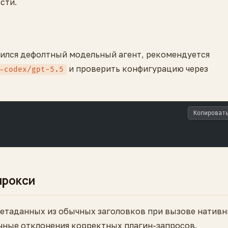
сти.
енился дефолтный модельный агент, рекомендуется
и проверить конфигурацию через
-codex/gpt-5.5
Копироват
прокси
метаданных из обычных заголовков при вызове натив
очные отклонения корректных плагин-запросов.