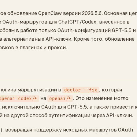
ое обновление OpenClaw версии 2026.5.6. Основная це
е OAuth-маршрутов для ChatGPT/Codex, внесённое в
к сбоям в работе только OAuth-конфигураций GPT-5.5 и
 альтернативные API-ключи. Кроме того, обновление
овков в плагинах и прокси.
 логика маршрутизации в
, которая
doctor --fix
на
. Это изменение могло
openai-codex/*
openai/*
исключительно OAuth для GPT-5.5, а также привести 
 на другой способ аутентификации через API-ключи.
ert), возвращая поддержку исходных маршрутов OAuth