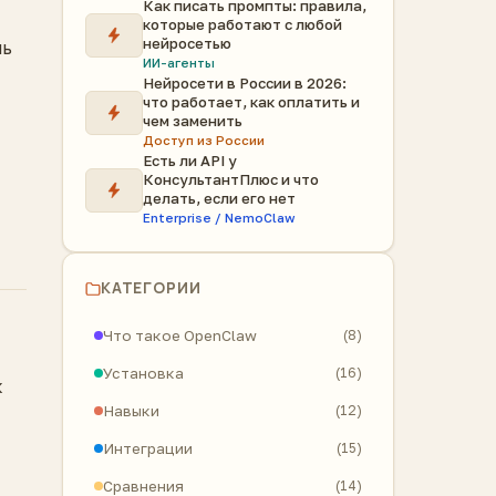
Как писать промпты: правила,
которые работают с любой
нейросетью
ль
ИИ-агенты
Нейросети в России в 2026:
что работает, как оплатить и
чем заменить
Доступ из России
Есть ли API у
КонсультантПлюс и что
делать, если его нет
Enterprise / NemoClaw
КАТЕГОРИИ
Что такое OpenClaw
(8)
Установка
(16)
к
Навыки
(12)
Интеграции
(15)
Сравнения
(14)