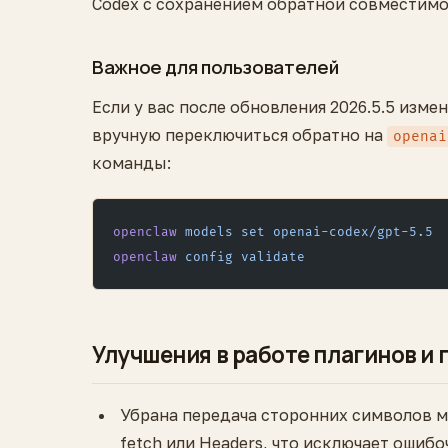
Codex с сохранением обратной совместимо
Важное для пользователей
Если у вас после обновления 2026.5.5 изм
вручную переключиться обратно на
openai
команды:
openclaw
 models
 set
 openai-codex/gpt-5.5
openclaw
 config
 validate
Улучшения в работе плагинов и 
Убрана передача сторонних символов 
fetch или Headers, что исключает ошиб