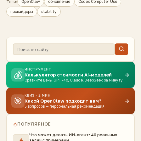
Теги:
OpenClaw
обновление
Codex Computer Use
провайдеры
stability
ИНСТРУМЕНТ
💰
→
Калькулятор стоимости AI-моделей
Сравните цены GPT-4o, Claude, DeepSeek за минуту
КВИЗ · 2 МИН
🎯
→
Какой OpenClaw подходит вам?
5 вопросов — персональная рекомендация
ПОПУЛЯРНОЕ
Что может делать ИИ-агент: 40 реальных
задач с примерами