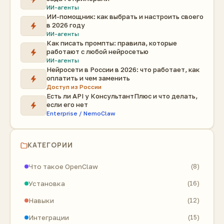
ИИ-агенты
ИИ-помощник: как выбрать и настроить своего
в 2026 году
ИИ-агенты
Как писать промпты: правила, которые
работают с любой нейросетью
ИИ-агенты
Нейросети в России в 2026: что работает, как
оплатить и чем заменить
Доступ из России
Есть ли API у КонсультантПлюс и что делать,
если его нет
Enterprise / NemoClaw
КАТЕГОРИИ
Что такое OpenClaw
(8)
Установка
(16)
Навыки
(12)
Интеграции
(15)