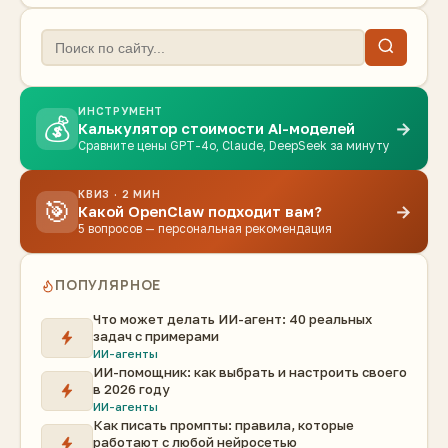
ИНСТРУМЕНТ
💰
→
Калькулятор стоимости AI-моделей
Сравните цены GPT-4o, Claude, DeepSeek за минуту
КВИЗ · 2 МИН
🎯
→
Какой OpenClaw подходит вам?
5 вопросов — персональная рекомендация
ПОПУЛЯРНОЕ
Что может делать ИИ-агент: 40 реальных
задач с примерами
ИИ-агенты
ИИ-помощник: как выбрать и настроить своего
в 2026 году
ИИ-агенты
Как писать промпты: правила, которые
работают с любой нейросетью