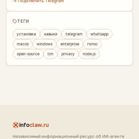
→ Подключить Telegram
ТЕГИ
установка
навыки
telegram
whatsapp
macos
windows
enterprise
голос
open-source
llm
privacy
node.js
info
claw.ru
Независимый информационный ресурс об ИИ-агенте