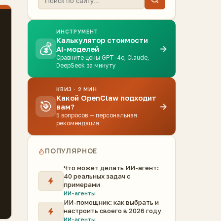
ИНСТРУМЕНТ
Калькулятор стоимости
💰
→
AI-моделей
Сравните цены GPT-4o, Claude,
DeepSeek за минуту
КВИЗ · 2 МИН
Какой OpenClaw подходит
🎯
→
вам?
5 вопросов — персональная
рекомендация
ПОПУЛЯРНОЕ
Что может делать ИИ-агент:
40 реальных задач с
примерами
ИИ-агенты
ИИ-помощник: как выбрать и
настроить своего в 2026 году
ИИ-агенты