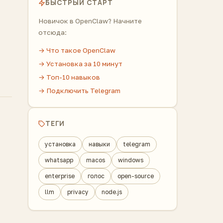
БЫСТРЫЙ СТАРТ
Новичок в OpenClaw? Начните
отсюда:
→ Что такое OpenClaw
→ Установка за 10 минут
→ Топ-10 навыков
→ Подключить Telegram
ТЕГИ
установка
навыки
telegram
whatsapp
macos
windows
enterprise
голос
open-source
llm
privacy
node.js