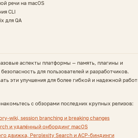
ой речи на macOS
ия CLI
ix для QA
базовые аспекты платформы — память, плагины и
 безопасность для пользователей и разработчиков.
ать эти улучшения для более гибкой и надежной работ
накомьтесь с обзорами последних крупных релизов:
ry-wiki, session branching и breaking changes
Search и удалённый онбординг macOS
го движка, Perplexity Search и ACP-биндинги