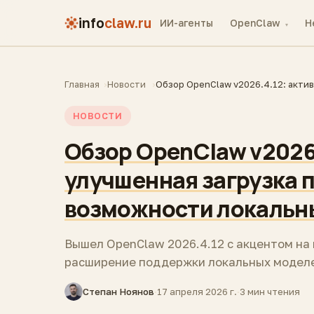
info
claw.ru
ИИ-агенты
OpenClaw
H
▾
Главная
Новости
Обзор OpenClaw v2026.4.12: акти
НОВОСТИ
Обзор OpenClaw v2026.
улучшенная загрузка 
возможности локальн
Вышел OpenClaw 2026.4.12 с акцентом на
расширение поддержки локальных моделей.
Степан Ноянов
·
17 апреля 2026 г.
·
3 мин чтения