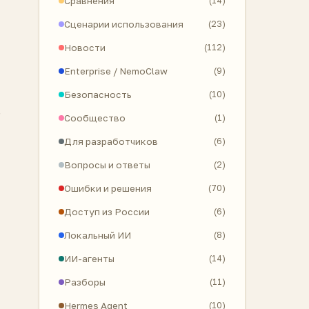
Сравнения
(14)
Сценарии использования
(23)
Новости
(112)
Enterprise / NemoClaw
(9)
Безопасность
(10)
.
Сообщество
(1)
Для разработчиков
(6)
Вопросы и ответы
(2)
Ошибки и решения
(70)
Доступ из России
(6)
Локальный ИИ
(8)
ИИ-агенты
(14)
Разборы
(11)
Hermes Agent
(10)