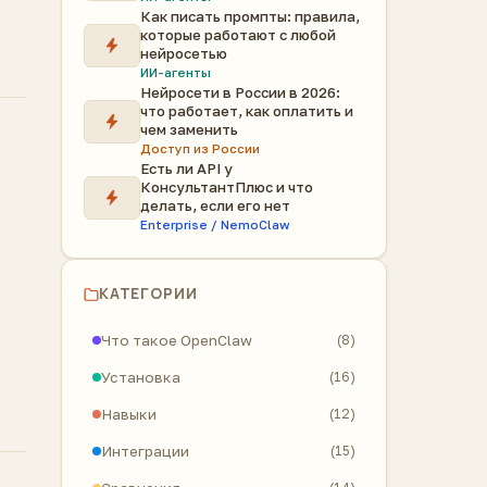
Как писать промпты: правила,
которые работают с любой
нейросетью
ИИ-агенты
Нейросети в России в 2026:
что работает, как оплатить и
чем заменить
Доступ из России
Есть ли API у
КонсультантПлюс и что
делать, если его нет
Enterprise / NemoClaw
КАТЕГОРИИ
Что такое OpenClaw
(8)
Установка
(16)
Навыки
(12)
Интеграции
(15)