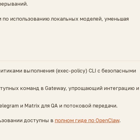
рерываний.
 по использованию локальных моделей, уменьшая
итиками выполнения (exec-policy) CLI с безопасными
ступных команд в Gateway, упрощающий интеграцию и
legram и Matrix для QA и потоковой передачи.
льзовании доступны в
полном гидe по OpenClaw
.