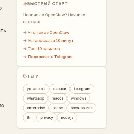
БЫСТРЫЙ СТАРТ
о
Новичок в OpenClaw? Начните
отсюда:
ить
→ Что такое OpenClaw
→ Установка за 10 минут
→ Топ-10 навыков
→ Подключить Telegram
ТЕГИ
установка
навыки
telegram
whatsapp
macos
windows
по
enterprise
голос
open-source
llm
privacy
node.js