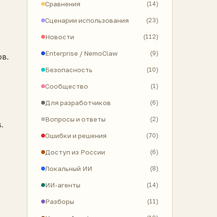
Сравнения
(14)
Сценарии использования
(23)
Новости
(112)
Enterprise / NemoClaw
(9)
в.
Безопасность
(10)
х
Сообщество
(1)
Для разработчиков
(6)
Вопросы и ответы
(2)
.
Ошибки и решения
(70)
Доступ из России
(6)
Локальный ИИ
(8)
ИИ-агенты
(14)
Разборы
(11)