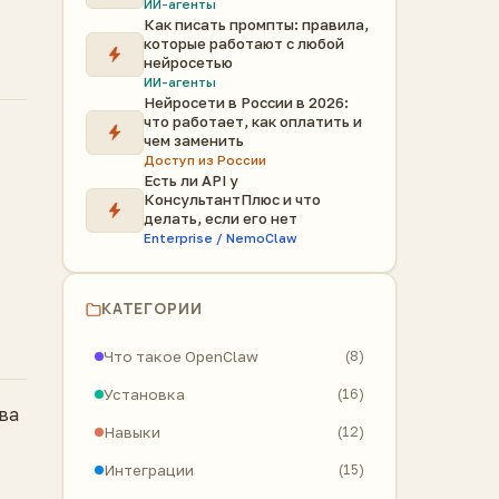
ИИ-агенты
Как писать промпты: правила,
которые работают с любой
нейросетью
ИИ-агенты
Нейросети в России в 2026:
что работает, как оплатить и
чем заменить
Доступ из России
Есть ли API у
КонсультантПлюс и что
делать, если его нет
Enterprise / NemoClaw
КАТЕГОРИИ
Что такое OpenClaw
(8)
Установка
(16)
ва
Навыки
(12)
Интеграции
(15)