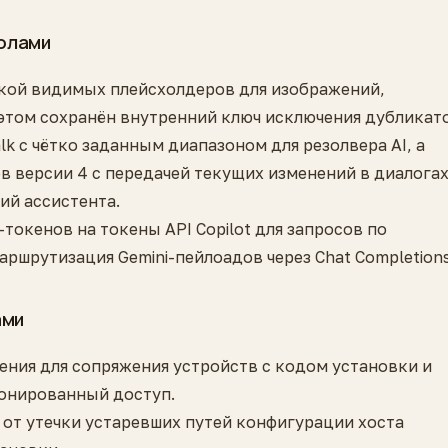
колами
кой видимых плейсхолдеров для изображений,
этом сохранён внутренний ключ исключения дубликато
lk с чётко заданным диапазоном для резолвера AI, а
в версии 4 с передачей текущих изменений в диалога
ий ассистента.
токенов на токены API Copilot для запросов по
ршрутизация Gemini-пейлоадов через Chat Completions
ами
ния для сопряжения устройств с кодом установки и
ионированный доступ.
от утечки устаревших путей конфигурации хоста