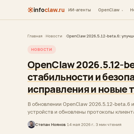
info
claw.ru
ИИ-агенты
OpenClaw
H
▾
Главная
Новости
OpenClaw 2026.5.12-beta.6: улуч
НОВОСТИ
OpenClaw 2026.5.12-b
стабильности и безоп
исправления и новые 
В обновлении OpenClaw 2026.5.12-beta.6
устройств и обновлены протоколы клиент
Степан Ноянов
·
14 мая 2026 г.
·
3 мин чтения