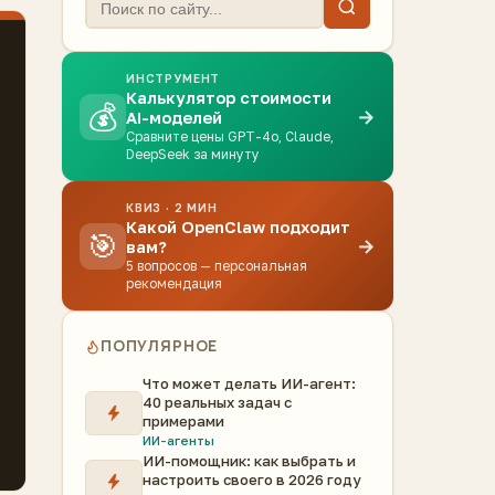
ИНСТРУМЕНТ
Калькулятор стоимости
💰
→
AI-моделей
Сравните цены GPT-4o, Claude,
DeepSeek за минуту
КВИЗ · 2 МИН
Какой OpenClaw подходит
🎯
→
вам?
5 вопросов — персональная
рекомендация
ПОПУЛЯРНОЕ
Что может делать ИИ-агент:
40 реальных задач с
примерами
ИИ-агенты
ИИ-помощник: как выбрать и
настроить своего в 2026 году