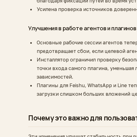
благодаря фиксации путей во время уст
Усилена проверка источников доверен
Улучшения в работе агентов и плагинов
Основные рабочие сессии агентов тепе
предотвращает сбои, если целевой аген
Инсталлятор ограничил проверку безоп
точки входа самого плагина, уменьшая
зависимостей.
Плагины для Feishu, WhatsApp и Line т
загрузки слишком больших вложений це
Почему это важно для пользов
Эти изменения улучшат стабильность при р