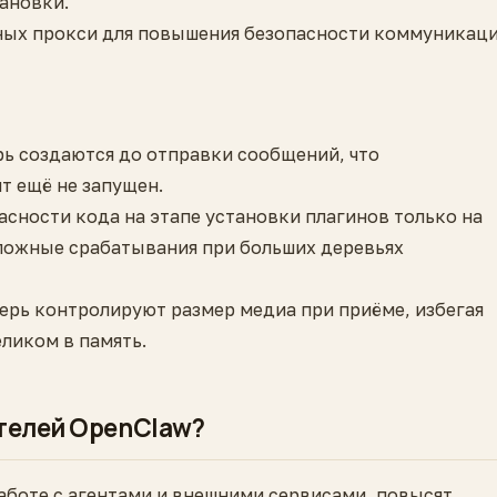
ановки.
ных прокси для повышения безопасности коммуникаци
рь создаются до отправки сообщений, что
т ещё не запущен.
асности кода на этапе установки плагинов только на
 ложные срабатывания при больших деревьях
еперь контролируют размер медиа при приёме, избегая
ликом в память.
ателей OpenClaw?
аботе с агентами и внешними сервисами, повысят