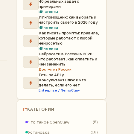
40 реальных задач с
примерами
ИИ-агенты
ИИ-помощник: как выбрать и
настроить своего в 2026 году
ИИ-агенты
Как писать промпты: правила,
которые работают с любой
нейросетью
ИИ-агенты
Нейросети в России в 2026:
что работает, как оплатить и
чем заменить
Доступ из России
Есть ли API у
КонсультантПлюс и что
делать, если его нет
Enterprise / NemoClaw
КАТЕГОРИИ
Что такое OpenClaw
(8)
Установка
(16)