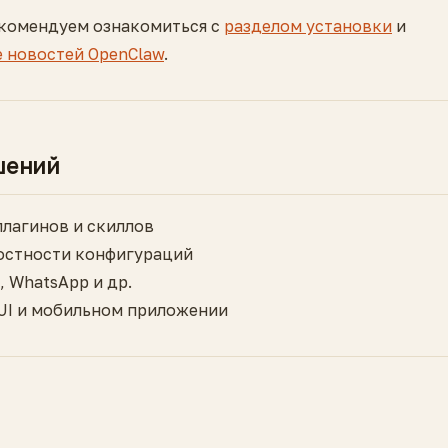
екомендуем ознакомиться с
разделом установки
и
е новостей OpenClaw
.
шений
плагинов и скиллов
лостности конфигураций
, WhatsApp и др.
 UI и мобильном приложении