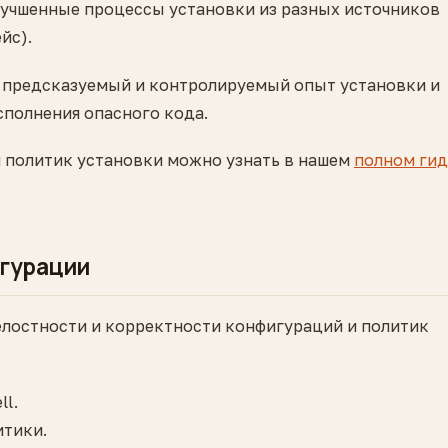
лучшенные процессы установки из разных источников
йс).
е предсказуемый и контролируемый опыт установки и
сполнения опасного кода.
 политик установки можно узнать в нашем
полном гид
игурации
лостности и корректности конфигураций и политик
l.
итики.