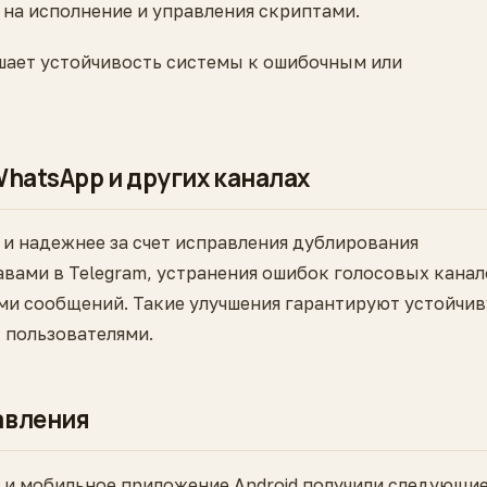
на исполнение и управления скриптами.
шает устойчивость системы к ошибочным или
WhatsApp и других каналах
и надежнее за счет исправления дублирования
авами в Telegram, устранения ошибок голосовых кана
ами сообщений. Такие улучшения гарантируют устойчи
 пользователями.
авления
op и мобильное приложение Android получили следующи