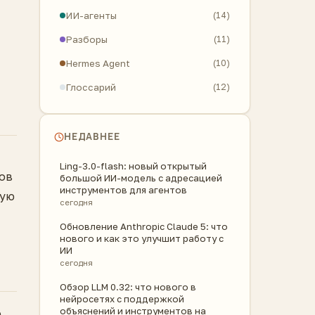
ИИ-агенты
(14)
Разборы
(11)
Hermes Agent
(10)
Глоссарий
(12)
НЕДАВНЕЕ
Ling-3.0-flash: новый открытый
лов
большой ИИ-модель с адресацией
инструментов для агентов
вую
сегодня
Обновление Anthropic Claude 5: что
нового и как это улучшит работу с
ИИ
сегодня
Обзор LLM 0.32: что нового в
нейросетях с поддержкой
объяснений и инструментов на
е