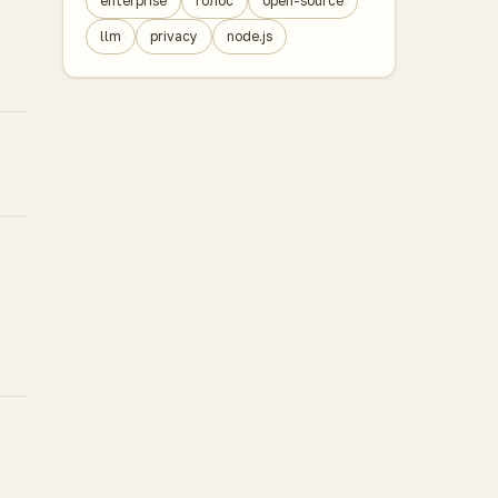
enterprise
голос
open-source
llm
privacy
node.js