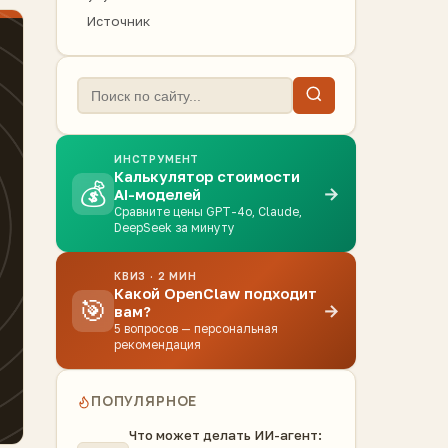
Источник
ИНСТРУМЕНТ
Калькулятор стоимости
💰
→
AI-моделей
Сравните цены GPT-4o, Claude,
DeepSeek за минуту
КВИЗ · 2 МИН
Какой OpenClaw подходит
🎯
→
вам?
5 вопросов — персональная
рекомендация
ПОПУЛЯРНОЕ
Что может делать ИИ-агент: