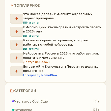
ПОПУЛЯРНОЕ
Что может делать ИИ-агент: 40 реальных
задач с примерами
ИИ-агенты
ИИ-помощник: как выбрать и настроить своего
в 2026 году
ИИ-агенты
Как писать промпты: правила, которые
работают с любой нейросетью
ИИ-агенты
Нейросети в России в 2026: что работает, как
оплатить и чем заменить
Доступ из России
Есть ли API у КонсультантПлюс и что делать,
если его нет
Enterprise / NemoClaw
КАТЕГОРИИ
Что такое OpenClaw
(8)
Установка
(16)