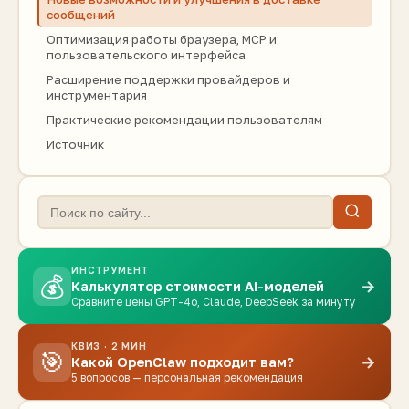
сообщений
Оптимизация работы браузера, MCP и
пользовательского интерфейса
Расширение поддержки провайдеров и
инструментария
Практические рекомендации пользователям
Источник
ИНСТРУМЕНТ
💰
→
Калькулятор стоимости AI-моделей
Сравните цены GPT-4o, Claude, DeepSeek за минуту
КВИЗ · 2 МИН
🎯
→
Какой OpenClaw подходит вам?
5 вопросов — персональная рекомендация