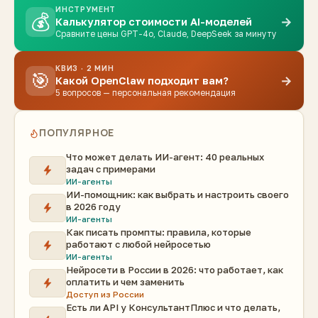
ИНСТРУМЕНТ
💰
→
Калькулятор стоимости AI-моделей
Сравните цены GPT-4o, Claude, DeepSeek за минуту
КВИЗ · 2 МИН
🎯
→
Какой OpenClaw подходит вам?
5 вопросов — персональная рекомендация
ПОПУЛЯРНОЕ
Что может делать ИИ-агент: 40 реальных
задач с примерами
ИИ-агенты
ИИ-помощник: как выбрать и настроить своего
в 2026 году
ИИ-агенты
Как писать промпты: правила, которые
работают с любой нейросетью
ИИ-агенты
Нейросети в России в 2026: что работает, как
оплатить и чем заменить
Доступ из России
Есть ли API у КонсультантПлюс и что делать,