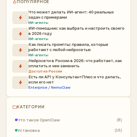
ПОПУЛЯРНОЕ
Что может делать ИИ-агент: 40 реальных
задач с примерами
ИИ-агенты
ИИ-помощник: как выбрать и настроить своего
в 2026 году
ИИ-агенты
Как писать промпты: правила, которые
работают с любой нейросетью
ИИ-агенты
Нейросети в России в 2026: что работает, как
оплатить и чем заменить
Доступ из России
Есть ли API у КонсультантПлюс и что делать,
если его нет
Enterprise / NemoClaw
КАТЕГОРИИ
Что такое OpenClaw
(8)
Установка
(16)