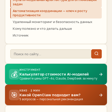
задач
Автоматизация координации — ключ к росту
продуктивности
Удаленный мониторинг и безопасность данных
Кому полезно и что делать дальше
Источник
ИНСТРУМЕНТ
💰
→
Калькулятор стоимости AI-моделей
Сравните цены GPT-4o, Claude, DeepSeek за минуту
КВИЗ · 2 МИН
🎯
→
Какой OpenClaw подходит вам?
5 вопросов — персональная рекомендация