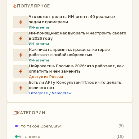
ПОПУЛЯРНОЕ
Что может делать ИИ-агент: 40 реальных
задач с примерами
ИИ-агенты
ИИ-помощник: как выбрать и настроить своего
в 2026 году
ИИ-агенты
Как писать промпты: правила, которые
работают с любой нейросетью
ИИ-агенты
Нейросети в России в 2026: что работает, как
оплатить и чем заменить
Доступ из России
Есть ли API у КонсультантПлюс и что делать,
если его нет
Enterprise / NemoClaw
КАТЕГОРИИ
Что такое OpenClaw
(8)
Установка
(16)