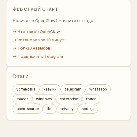
БЫСТРЫЙ СТАРТ
Новичок в OpenClaw? Начните отсюда:
→ Что такое OpenClaw
→ Установка за 10 минут
→ Топ-10 навыков
→ Подключить Telegram
ТЕГИ
установка
навыки
telegram
whatsapp
macos
windows
enterprise
голос
open-source
llm
privacy
node.js