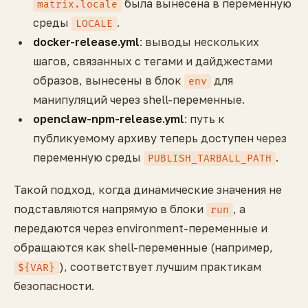
была вынесена в переменную
matrix.locale
среды
.
LOCALE
docker-release.yml
: выводы нескольких
шагов, связанных с тегами и дайджестами
образов, вынесены в блок
для
env
манипуляций через shell-переменные.
openclaw-npm-release.yml
: путь к
публикуемому архиву теперь доступен через
переменную среды
.
PUBLISH_TARBALL_PATH
Такой подход, когда динамические значения не
подставляются напрямую в блоки
, а
run
передаются через environment-переменные и
обращаются как shell-переменные (например,
), соответствует лучшим практикам
${VAR}
безопасности.