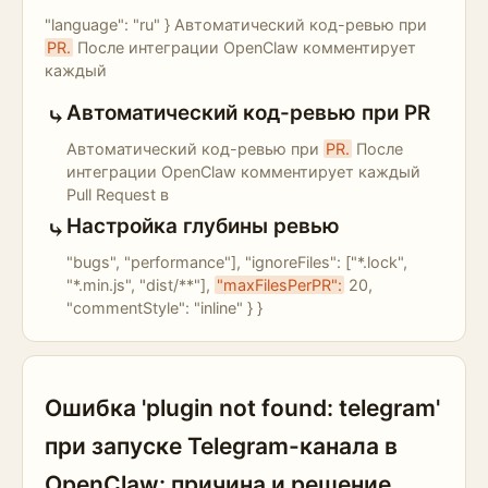
"language": "ru" } Автоматический код-ревью при
PR.
После интеграции OpenClaw комментирует
каждый
Автоматический код-ревью при PR
Автоматический код-ревью при
PR.
После
интеграции OpenClaw комментирует каждый
Pull Request в
Настройка глубины ревью
"bugs", "performance"], "ignoreFiles": ["*.lock",
"*.min.js", "dist/**"],
"maxFilesPerPR":
20,
"commentStyle": "inline" } }
Ошибка 'plugin not found: telegram'
при запуске Telegram-канала в
OpenClaw: причина и решение