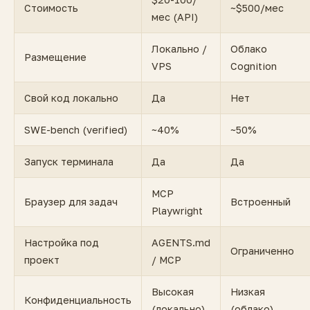
Стоимость
~$500/мес
мес (API)
Локально /
Облако
Размещение
VPS
Cognition
Свой код локально
Да
Нет
SWE-bench (verified)
~40%
~50%
Запуск терминала
Да
Да
MCP
Браузер для задач
Встроенный
Playwright
Настройка под
AGENTS.md
Ограниченно
проект
/ MCP
Высокая
Низкая
Конфиденциальность
(локально)
(облако)