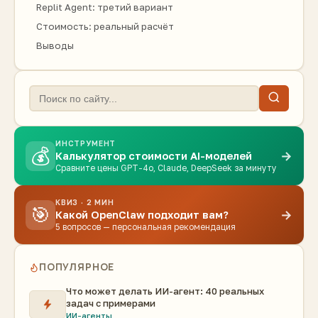
Replit Agent: третий вариант
Стоимость: реальный расчёт
Выводы
ИНСТРУМЕНТ
💰
→
Калькулятор стоимости AI-моделей
Сравните цены GPT-4o, Claude, DeepSeek за минуту
КВИЗ · 2 МИН
🎯
→
Какой OpenClaw подходит вам?
5 вопросов — персональная рекомендация
ПОПУЛЯРНОЕ
Что может делать ИИ-агент: 40 реальных
задач с примерами
ИИ-агенты