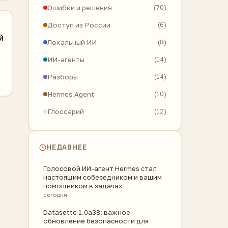
Ошибки и решения
(70)
Доступ из России
(6)
й
Локальный ИИ
(8)
ИИ-агенты
(14)
Разборы
(14)
Hermes Agent
(10)
Глоссарий
(12)
НЕДАВНЕЕ
Голосовой ИИ-агент Hermes стал
настоящим собеседником и вашим
помощником в задачах
сегодня
Datasette 1.0a38: важное
обновление безопасности для