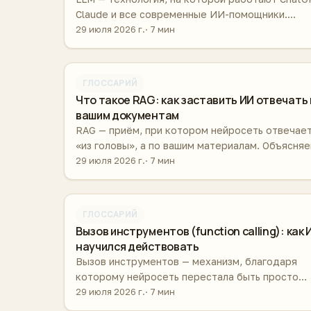
Claude и все современные ИИ-помощники.
Объясняем без формул: как она устроена, что
29 июля 2026 г.
7 мин
умеет и чего не умеет принципиально.
ГЛОССАРИЙ
Что такое RAG: как заставить ИИ отвечать 
вашим документам
RAG — приём, при котором нейросеть отвечает
«из головы», а по вашим материалам. Объясня
принцип, где применяется и чем отличается от
29 июля 2026 г.
7 мин
дообучения модели.
ГЛОССАРИЙ
Вызов инструментов (function calling): как 
научился действовать
Вызов инструментов — механизм, благодаря
которому нейросеть перестала быть просто
собеседником. Объясняем, как это работает и
29 июля 2026 г.
7 мин
почему без него не бывает агентов.