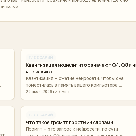
приёмами.
ГЛОССАРИЙ
Квантизация модели: что означают Q4, Q8 и н
что влияют
Квантизация — сжатие нейросети, чтобы она
поместилась в память вашего компьютера.
м
Объясняем обозначения, потери качества и как
29 июля 2026 г.
7 мин
выбрать вариант под своё железо.
ГЛОССАРИЙ
Что такое промпт простыми словами
Промпт — это запрос к нейросети, по сути
PT,
техзадание. Объясняем термин, показываем