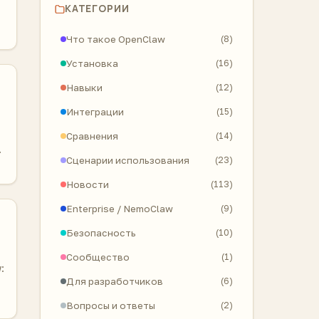
КАТЕГОРИИ
Что такое OpenClaw
(8)
Установка
(16)
Навыки
(12)
Интеграции
(15)
т
Сравнения
(14)
Сценарии использования
(23)
Новости
(113)
Enterprise / NemoClaw
(9)
Безопасность
(10)
Сообщество
(1)
:
Для разработчиков
(6)
Вопросы и ответы
(2)