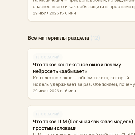
опаснее всего и как себя защитить простыми 
29 июля 2026 г.
6 мин
Все материалы раздела
(12)
ГЛОССАРИЙ
Что такое контекстное окно и почему
нейросеть «забывает»
Контекстное окно — объём текста, который
модель удерживает за раз. Объясняем, почему
длинный разговор начинает сбоить и что с эти
29 июля 2026 г.
6 мин
делать.
ГЛОССАРИЙ
Что такое LLM (большая языковая модель)
простыми словами
LLM — технология, на которой работают ChatG