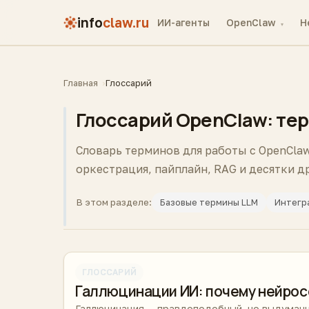
info
claw.ru
ИИ-агенты
OpenClaw
H
▾
Главная
Глоссарий
Глоссарий OpenClaw: тер
Словарь терминов для работы с OpenClaw
оркестрация, пайплайн, RAG и десятки 
Базовые термины LLM
Интегр
В этом разделе:
ГЛОССАРИЙ
Галлюцинации ИИ: почему нейрос
Галлюцинация — правдоподобный, но выдуманн