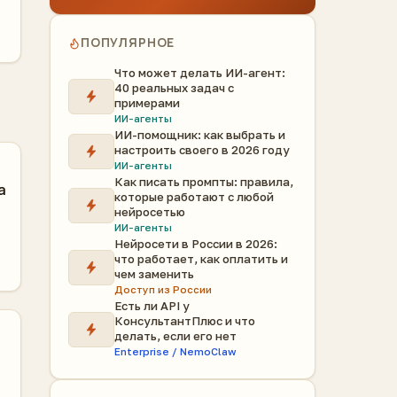
ПОПУЛЯРНОЕ
Что может делать ИИ-агент:
40 реальных задач с
примерами
ИИ-агенты
ИИ-помощник: как выбрать и
настроить своего в 2026 году
ИИ-агенты
Как писать промпты: правила,
а
которые работают с любой
нейросетью
ИИ-агенты
Нейросети в России в 2026:
что работает, как оплатить и
чем заменить
Доступ из России
Есть ли API у
КонсультантПлюс и что
делать, если его нет
Enterprise / NemoClaw