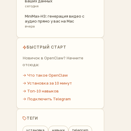
ваших данных
сегодня
MiniMax-H3: генерация видео с
аудио прямо у вас на Mac
вчера
БЫСТРЫЙ СТАРТ
Новичок в OpenClaw? Начните
отсюда:
→ Что такое OpenClaw
→ Установка за 10 минут
→ Топ-10 навыков
→ Подключить Telegram
ТЕГИ
установка
навыки
telegram