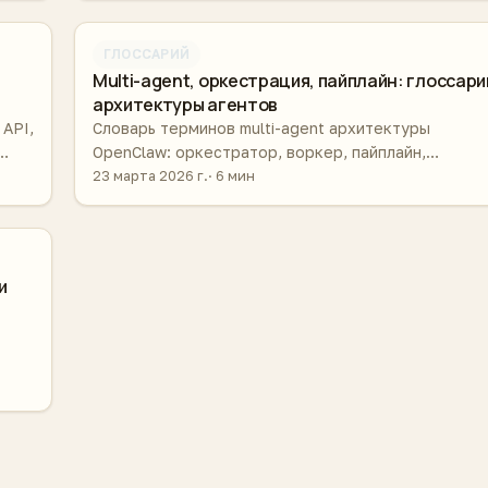
ГЛОССАРИЙ
Multi-agent, оркестрация, пайплайн: глоссари
архитектуры агентов
 API,
Словарь терминов multi-agent архитектуры
OpenClaw: оркестратор, воркер, пайплайн,
а.
инструменты агента, память, планирование — с
23 марта 2026 г.
6 мин
примерами.
и