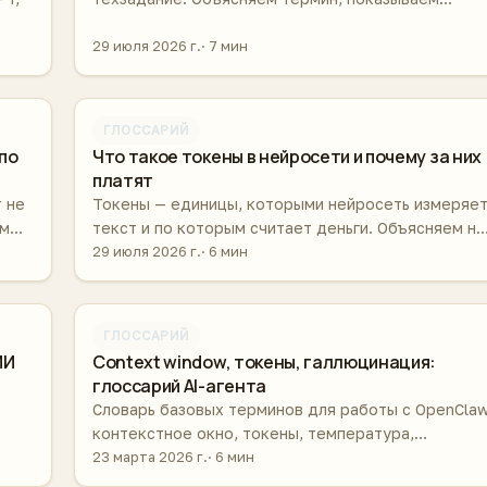
разницу между плохим и хорошим промптом и
рассказываем про промпт-инжиниринг.
29 июля 2026 г.
7 мин
ГЛОССАРИЙ
по
Что такое токены в нейросети и почему за них
платят
 не
Токены — единицы, которыми нейросеть измеряе
ем
текст и по которым считает деньги. Объясняем на
примерах, сколько это в русских словах и как
29 июля 2026 г.
6 мин
экономить.
ГЛОССАРИЙ
ИИ
Context window, токены, галлюцинация:
глоссарий AI-агента
Словарь базовых терминов для работы с OpenClaw
контекстное окно, токены, температура,
галлюцинации, prompt, inference — простыми
23 марта 2026 г.
6 мин
словами с примерами.