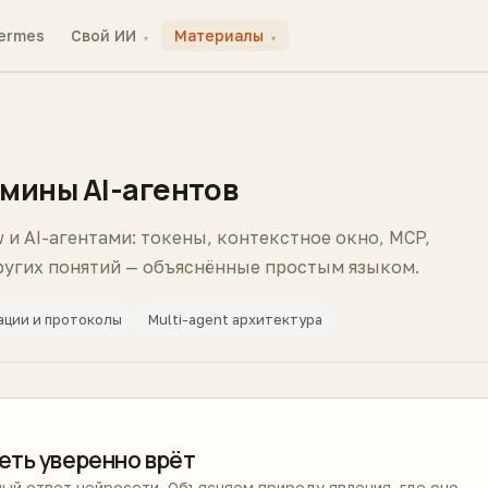
ermes
Свой ИИ
Материалы
▾
▾
мины AI-агентов
 и AI-агентами: токены, контекстное окно, MCP,
других понятий — объяснённые простым языком.
ации и протоколы
Multi-agent архитектура
еть уверенно врёт
ый ответ нейросети. Объясняем природу явления, где оно