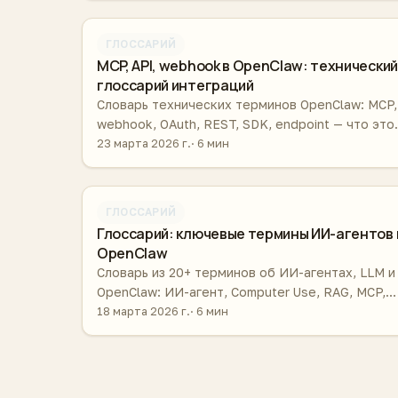
ГЛОССАРИЙ
MCP, API, webhook в OpenClaw: технический
глоссарий интеграций
Словарь технических терминов OpenClaw: MCP,
webhook, OAuth, REST, SDK, endpoint — что это
такое и как используется в контексте AI-агент
23 марта 2026 г.
6 мин
ГЛОССАРИЙ
Глоссарий: ключевые термины ИИ-агентов 
OpenClaw
Словарь из 20+ терминов об ИИ-агентах, LLM и
OpenClaw: ИИ-агент, Computer Use, RAG, MCP,
токен, галлюцинация и другие понятия с
18 марта 2026 г.
6 мин
определениями.