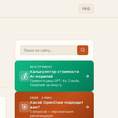
FAQ
ИНСТРУМЕНТ
Калькулятор стоимости
💰
→
AI-моделей
Сравните цены GPT-4o, Claude,
DeepSeek за минуту
КВИЗ · 2 МИН
Какой OpenClaw подходит
🎯
→
вам?
5 вопросов — персональная
рекомендация