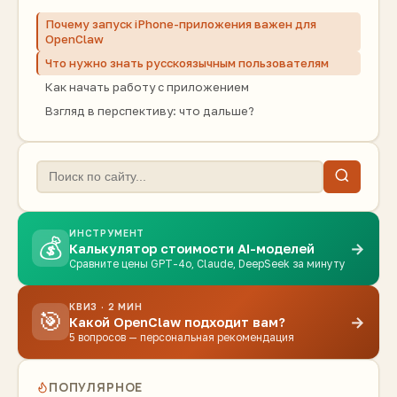
Почему запуск iPhone-приложения важен для
OpenClaw
Что нужно знать русскоязычным пользователям
Как начать работу с приложением
Взгляд в перспективу: что дальше?
ИНСТРУМЕНТ
💰
→
Калькулятор стоимости AI-моделей
Сравните цены GPT-4o, Claude, DeepSeek за минуту
КВИЗ · 2 МИН
🎯
→
Какой OpenClaw подходит вам?
5 вопросов — персональная рекомендация
ПОПУЛЯРНОЕ