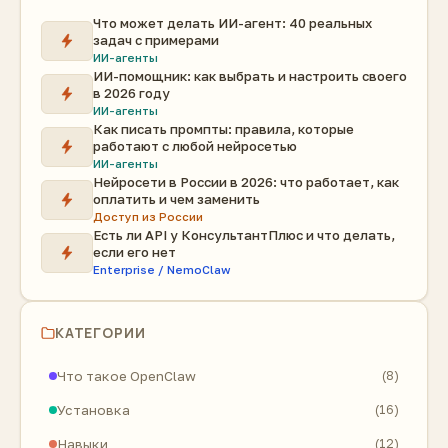
Что может делать ИИ-агент: 40 реальных
задач с примерами
ИИ-агенты
ИИ-помощник: как выбрать и настроить своего
в 2026 году
ИИ-агенты
Как писать промпты: правила, которые
работают с любой нейросетью
ИИ-агенты
Нейросети в России в 2026: что работает, как
оплатить и чем заменить
Доступ из России
Есть ли API у КонсультантПлюс и что делать,
если его нет
Enterprise / NemoClaw
КАТЕГОРИИ
Что такое OpenClaw
(8)
Установка
(16)
Навыки
(12)