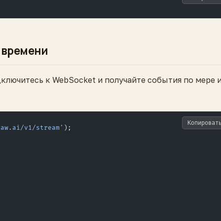
 времени
дключитесь к WebSocket и получайте события по мере 
Копироват
law.ai/v1/stream'
);