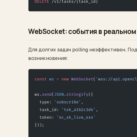
DELETE
 /v1/tasks/{task_id}
WebSocket: события в реальном
Для долгих задач polling неэффективен. По
возникновения:
const
 ws
 =
 new
 WebSocket
(
'wss://api.openc
ws.
send
(
JSON
.
stringify
({
  type: 
'subscribe'
,
  task_id: 
'tsk_a1b2c3d4'
,
  token: 
'oc_sk_live_xxx'
}));