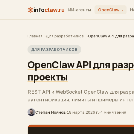
info
claw.ru
ИИ-агенты
OpenClaw
H
▾
Главная
Для разработчиков
OpenClaw API для разра
ДЛЯ РАЗРАБОТЧИКОВ
OpenClaw API для разр
проекты
REST API и WebSocket OpenClaw для разра
аутентификация, лимиты и примеры интег
Степан Ноянов
·
18 марта 2026 г.
·
4 мин чтения