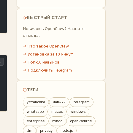
БЫСТРЫЙ СТАРТ
Новичок в OpenClaw? Начните
отсюда:
→ Что такое OpenClaw
→ Установка за 10 минут
ь
→ Топ-10 навыков
→ Подключить Telegram
ТЕГИ
установка
навыки
telegram
whatsapp
macos
windows
enterprise
голос
open-source
llm
privacy
node.js