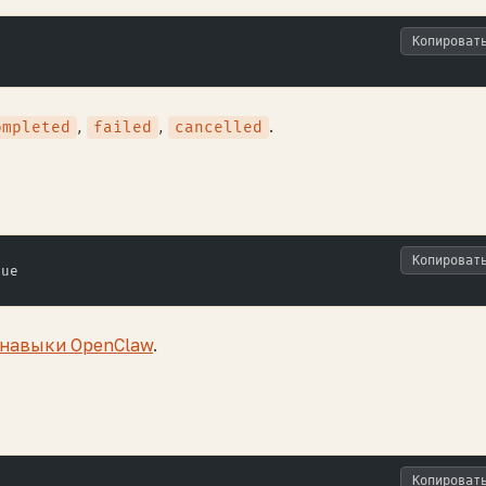
Копироват
,
,
.
ompleted
failed
cancelled
Копироват
rue
навыки OpenClaw
.
Копироват