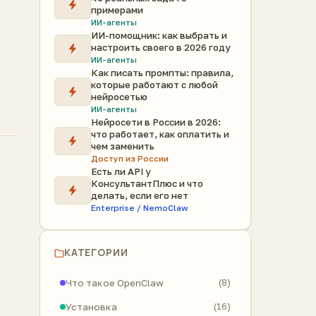
примерами
ИИ-агенты
ИИ-помощник: как выбрать и
настроить своего в 2026 году
ИИ-агенты
Как писать промпты: правила,
которые работают с любой
нейросетью
ИИ-агенты
Нейросети в России в 2026:
что работает, как оплатить и
чем заменить
Доступ из России
Есть ли API у
КонсультантПлюс и что
делать, если его нет
Enterprise / NemoClaw
КАТЕГОРИИ
Что такое OpenClaw
(8)
Установка
(16)