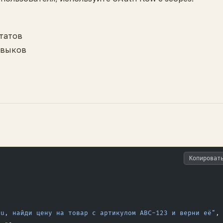
ьтатов
авыков
Копироват
ru, найди цену на товар с артикулом ABC-123 и верни её"
,