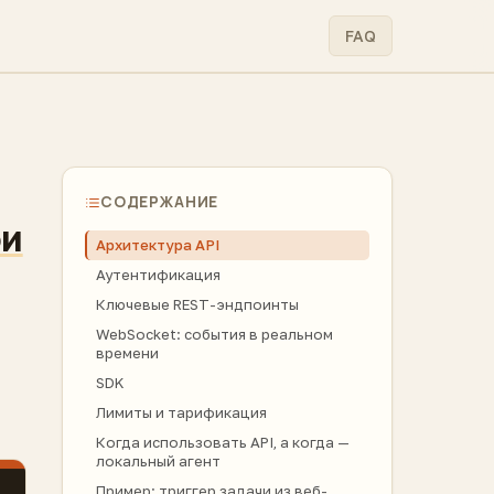
FAQ
СОДЕРЖАНИЕ
ои
Архитектура API
Аутентификация
Ключевые REST-эндпоинты
WebSocket: события в реальном
времени
SDK
Лимиты и тарификация
Когда использовать API, а когда —
локальный агент
Пример: триггер задачи из веб-