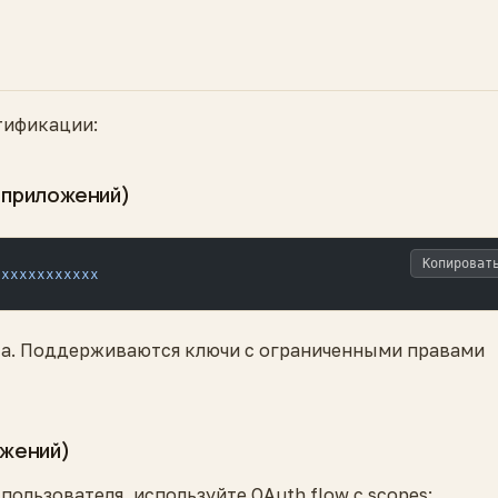
тификации:
 приложений)
Копироват
xxxxxxxxxxxx
та. Поддерживаются ключи с ограниченными правами
ожений)
ользователя, используйте OAuth flow с scopes: