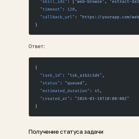
  "skill_ids"
: [
"web-browse"
, 
"extract-da
  "timeout"
: 
120
,
  "callback_url"
: 
"https://yourapp.com/we
}
Ответ:
{
  "task_id"
: 
"tsk_a1b2c3d4"
,
  "status"
: 
"queued"
,
  "estimated_duration"
: 
45
,
  "created_at"
: 
"2026-03-18T10:00:00Z"
}
Получение статуса задачи