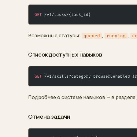
GET
 /v1/tasks/{task_id}
Возможные статусы:
,
,
queued
running
c
Список доступных навыков
GET
 /v1/skills?category=browser&enabled=t
Подробнее о системе навыков — в разделе
Отмена задачи