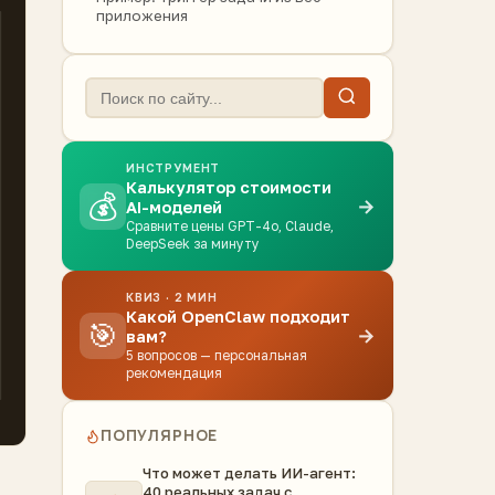
приложения
ИНСТРУМЕНТ
Калькулятор стоимости
💰
→
AI-моделей
Сравните цены GPT-4o, Claude,
DeepSeek за минуту
КВИЗ · 2 МИН
Какой OpenClaw подходит
🎯
→
вам?
5 вопросов — персональная
рекомендация
ПОПУЛЯРНОЕ
Что может делать ИИ-агент:
40 реальных задач с