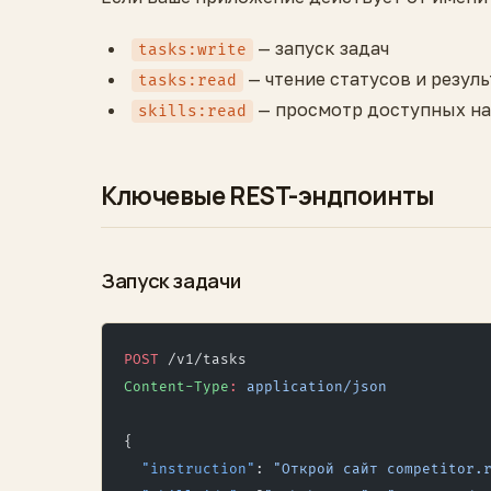
— запуск задач
tasks:write
— чтение статусов и резул
tasks:read
— просмотр доступных н
skills:read
Ключевые REST-эндпоинты
Запуск задачи
POST
 /v1/tasks
Content-Type
:
 application/json
{
  "instruction"
: 
"Открой сайт competitor.