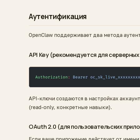
Аутентификация
OpenClaw поддерживает два метода аутен
API Key (рекомендуется для серверных
Authorization
:
 Bearer oc_sk_live_xxxxxxxx
API-ключи создаются в настройках аккаун
(read-only, конкретные навыки).
OAuth 2.0 (для пользовательских прил
Если ваше приложение действует от имени п