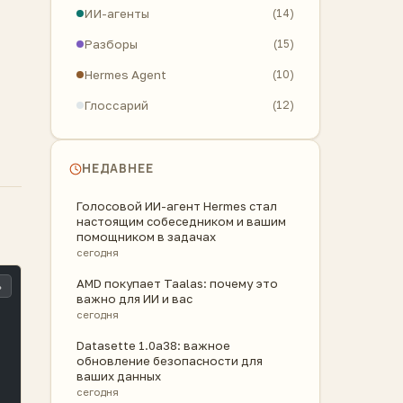
ИИ-агенты
(14)
Разборы
(15)
Hermes Agent
(10)
Глоссарий
(12)
НЕДАВНЕЕ
Голосовой ИИ-агент Hermes стал
настоящим собеседником и вашим
помощником в задачах
сегодня
AMD покупает Taalas: почему это
ь
важно для ИИ и вас
сегодня
Datasette 1.0a38: важное
обновление безопасности для
ваших данных
сегодня