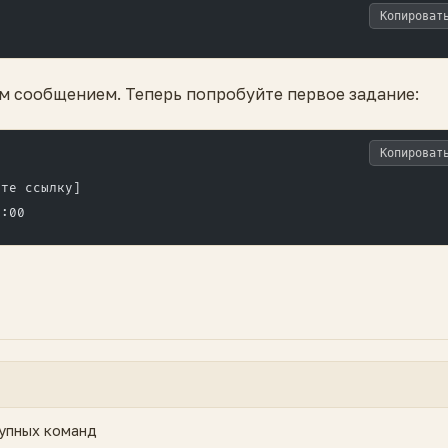
Копироват
 сообщением. Теперь попробуйте первое задание:
Копироват
ьте ссылку]
8:00
упных команд