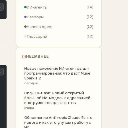
ИИ-агенты
(14)
ь
Разборы
(12)
Hermes Agent
(10)
Глоссарий
(12)
НЕДАВНЕЕ
Новое поколение ИИ-агентов для
ь
программирования: что даст Muse
Spark 1.2
сегодня
Ling-3.0-flash: новый открытый
большой ИИ-модель с адресацией
инструментов для агентов
вчера
Обновление Anthropic Claude 5: что
нового и как это улучшит работу с
ИИ