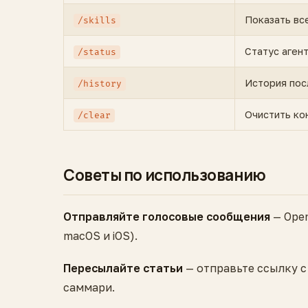
Показать вс
/skills
Статус аген
/status
История пос
/history
Очистить ко
/clear
Советы по использованию
Отправляйте голосовые сообщения
— Open
macOS и iOS).
Пересылайте статьи
— отправьте ссылку с
саммари.