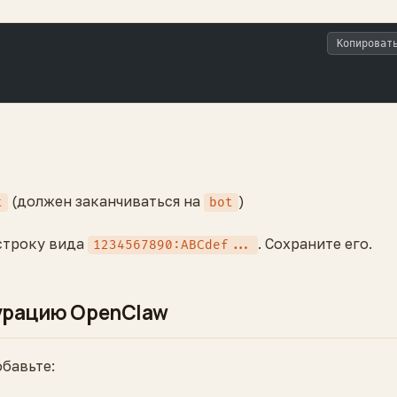
Копироват
(должен заканчиваться на
)
t
bot
строку вида
. Сохраните его.
1234567890:ABCdef...
гурацию OpenClaw
обавьте: