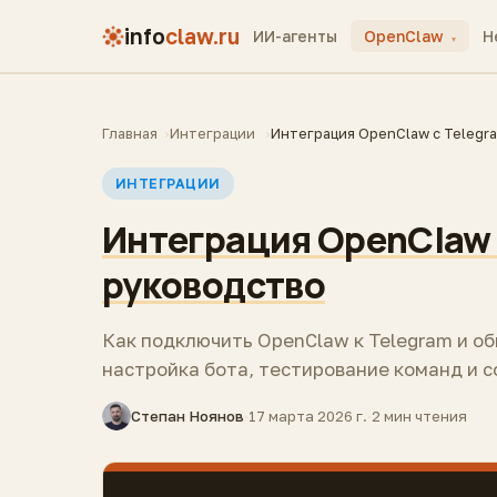
info
claw.ru
ИИ-агенты
OpenClaw
H
▾
Главная
Интеграции
Интеграция OpenClaw с Telegr
ИНТЕГРАЦИИ
Интеграция OpenClaw 
руководство
Как подключить OpenClaw к Telegram и о
настройка бота, тестирование команд и с
Степан Ноянов
·
17 марта 2026 г.
·
2 мин чтения