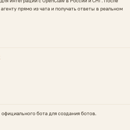
ля интеграции с OpenClaw в России и СНГ. После
агенту прямо из чата и получать ответы в реальном
w
 официального бота для создания ботов.