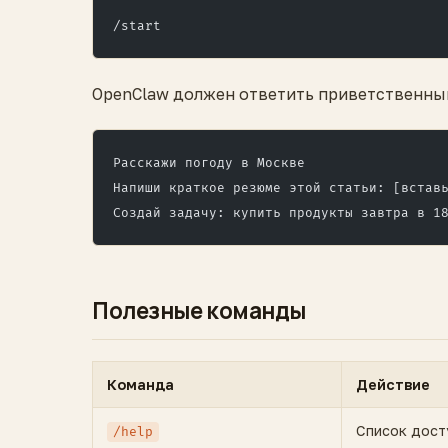
/start
OpenClaw должен ответить приветственным
Расскажи погоду в Москве
Напиши краткое резюме этой статьи: [встав
Создай задачу: купить продукты завтра в 1
Полезные команды
Команда
Действие
Список дост
/help