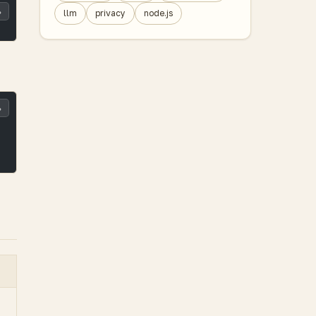
ь
llm
privacy
node.js
ь