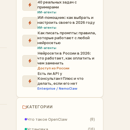
40 реальных задач с
примерами
ИИ-агенты
ИИ-помощник: как выбрать и
настроить своего в 2026 году
ИИ-агенты
Как писать промпты: правила,
которые работают с любой
нейросетью
ИИ-агенты
Нейросети в России в 2026:
что работает, как оплатить и
чем заменить
Доступ из России
Есть ли API у
КонсультантПлюс и что
делать, если его нет
Enterprise / NemoClaw
КАТЕГОРИИ
Что такое OpenClaw
(8)
Установка
(16)