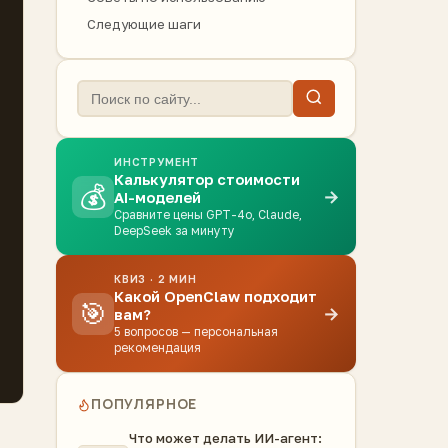
Следующие шаги
ИНСТРУМЕНТ
Калькулятор стоимости
💰
→
AI-моделей
Сравните цены GPT-4o, Claude,
DeepSeek за минуту
КВИЗ · 2 МИН
Какой OpenClaw подходит
🎯
→
вам?
5 вопросов — персональная
рекомендация
ПОПУЛЯРНОЕ
Что может делать ИИ-агент: