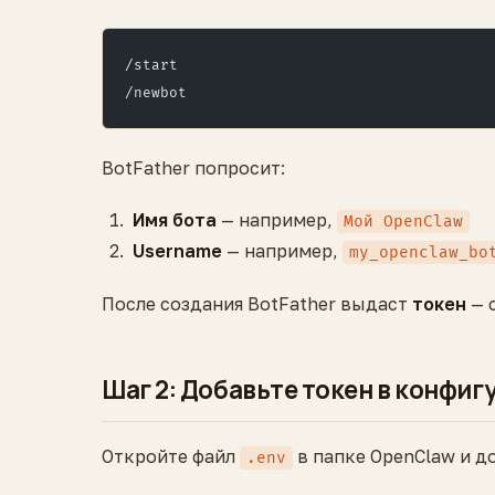
/start
/newbot
BotFather попросит:
Имя бота
— например,
Мой OpenClaw
Username
— например,
my_openclaw_bo
После создания BotFather выдаст
токен
— 
Шаг 2: Добавьте токен в конфи
Откройте файл
в папке OpenClaw и д
.env