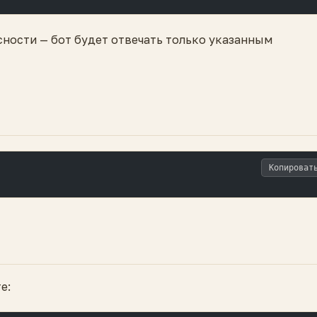
сности — бот будет отвечать только указанным
Копироват
е: