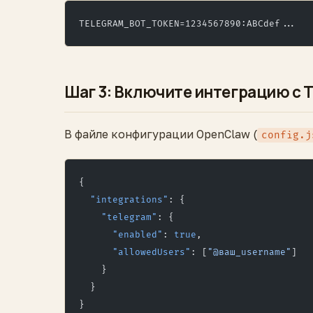
TELEGRAM_BOT_TOKEN=1234567890:ABCdef...
Шаг 3: Включите интеграцию с 
В файле конфигурации OpenClaw (
config.j
{
  "integrations"
: {
    "telegram"
: {
      "enabled"
: 
true
,
      "allowedUsers"
: [
"@ваш_username"
]
    }
  }
}