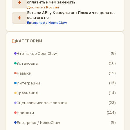
оплатить и чем заменить
Доступ из России
Есть ли API у КонсультантПлюс и что делать,
если его нет
Enterprise / NemoClaw
КАТЕГОРИИ
Что такое OpenClaw
(8)
Установка
(16)
Навыки
(12)
Интеграции
(15)
Сравнения
(14)
Сценарии использования
(23)
Новости
(114)
Enterprise / NemoClaw
(9)