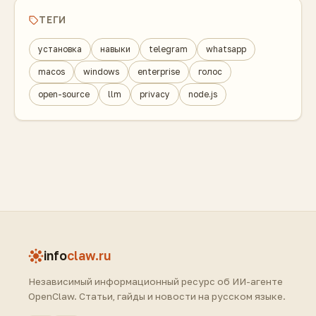
ТЕГИ
установка
навыки
telegram
whatsapp
macos
windows
enterprise
голос
open-source
llm
privacy
node.js
info
claw.ru
Независимый информационный ресурс об ИИ-агенте
OpenClaw. Статьи, гайды и новости на русском языке.