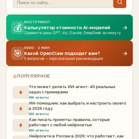
ИНСТРУМЕНТ
💰
→
Калькулятор стоимости AI-моделей
Сравните цены GPT-4o, Claude, DeepSeek за минуту
КВИЗ · 2 МИН
🎯
→
Какой OpenClaw подходит вам?
5 вопросов — персональная рекомендация
ПОПУЛЯРНОЕ
Что может делать ИИ-агент: 40 реальных
задач с примерами
ИИ-агенты
ИИ-помощник: как выбрать и настроить своего
в 2026 году
ИИ-агенты
Как писать промпты: правила, которые
работают с любой нейросетью
ИИ-агенты
Нейросети в России в 2026: что работает, как