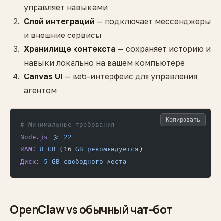
управляет навыками
Слой интеграций
— подключает мессенджеры
и внешние сервисы
Хранилище контекста
— сохраняет историю и
навыки локально на вашем компьютере
Canvas UI
— веб-интерфейс для управления
агентом
Копировать
# Минимальные требования
Node.js
 >
=
 22
RAM:
 8
 GB
 (16 
GB
 рекомендуется
)
Диск:
 5
 GB
 свободного
 места
OpenClaw vs обычный чат-бот