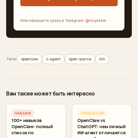
Или напишите сразу в Telegram:
@noystem
Теги:
openclaw
ii-agent
open-source
llm
Вам также может быть интересно
НАВЫКИ
СРАВНЕНИЯ
100+ навыков
OpenClaw vs
OpenClaw: полный
ChatGPT: чем личный
список по
ИИ-агент отличается