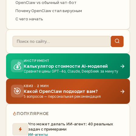
OpenClaw vs обычный чат-бот
Почему OpenClaw стал вирусным
С чего начать
ИНСТРУМЕНТ
💰
→
Калькулятор стоимости AI-моделей
Сравните цены GPT-4o, Claude, DeepSeek за минуту
КВИЗ · 2 МИН
🎯
→
Какой OpenClaw подходит вам?
5 вопросов — персональная рекомендация
ПОПУЛЯРНОЕ
Что может делать ИИ-агент: 40 реальных
задач с примерами
ИИ-агенты