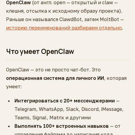
OpenClaw
(от англ. open — открытый и claw —
клешня, отсылка к исходному образу проекта).
Раньше он назывался ClawdBot, затем MoltBot —
историю переименований разбираем отдельно
.
Что умеет OpenClaw
OpenClaw — это не просто чат-бот. Это
операционная система для личного ИИ
, которая
умеет:
Интегрироваться с 20+ мессенджерами
—
Telegram, WhatsApp, Slack, Discord, iMessage,
Teams, Signal, Matrix и другими
Выполнять 100+ встроенных навыков
— от
управления файлами до написания кода