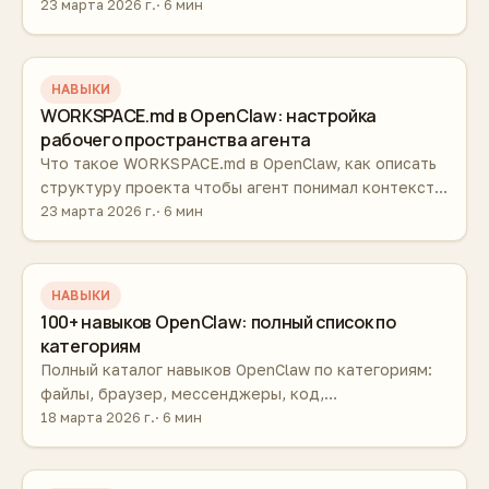
настройки уведомлений. Конкретные команды и
23 марта 2026 г.
6 мин
примеры.
НАВЫКИ
WORKSPACE.md в OpenClaw: настройка
рабочего пространства агента
Что такое WORKSPACE.md в OpenClaw, как описать
структуру проекта чтобы агент понимал контекст
без лишних объяснений. Шаблоны и примеры.
23 марта 2026 г.
6 мин
НАВЫКИ
100+ навыков OpenClaw: полный список по
категориям
Полный каталог навыков OpenClaw по категориям:
файлы, браузер, мессенджеры, код,
продуктивность, медиа, система и автоматизация.
18 марта 2026 г.
6 мин