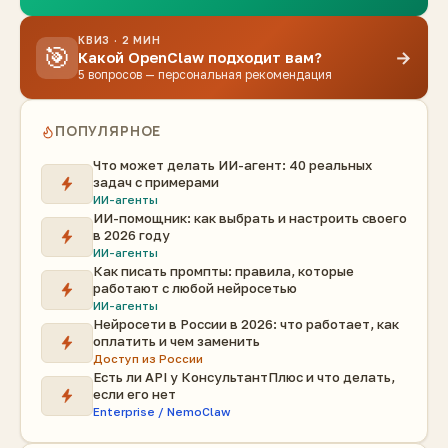
КВИЗ · 2 МИН
🎯
→
Какой OpenClaw подходит вам?
5 вопросов — персональная рекомендация
ПОПУЛЯРНОЕ
Что может делать ИИ-агент: 40 реальных
задач с примерами
ИИ-агенты
ИИ-помощник: как выбрать и настроить своего
в 2026 году
ИИ-агенты
Как писать промпты: правила, которые
работают с любой нейросетью
ИИ-агенты
Нейросети в России в 2026: что работает, как
оплатить и чем заменить
Доступ из России
Есть ли API у КонсультантПлюс и что делать,
если его нет
Enterprise / NemoClaw