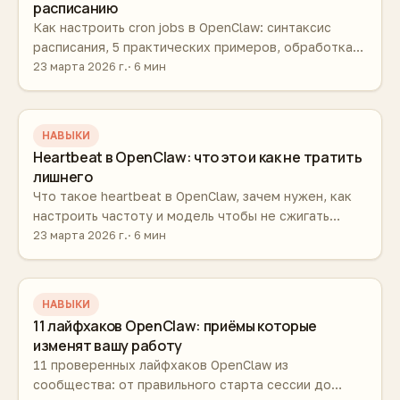
расписанию
Как настроить cron jobs в OpenClaw: синтаксис
расписания, 5 практических примеров, обработка
ошибок и мониторинг. Агент работает сам по
23 марта 2026 г.
6 мин
расписанию.
НАВЫКИ
Heartbeat в OpenClaw: что это и как не тратить
лишнего
Что такое heartbeat в OpenClaw, зачем нужен, как
настроить частоту и модель чтобы не сжигать
бюджет впустую. Разница между heartbeat и cron
23 марта 2026 г.
6 мин
jobs.
НАВЫКИ
11 лайфхаков OpenClaw: приёмы которые
изменят вашу работу
11 проверенных лайфхаков OpenClaw из
сообщества: от правильного старта сессии до