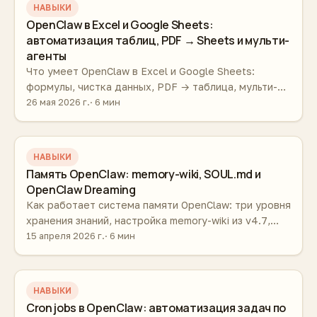
НАВЫКИ
OpenClaw в Excel и Google Sheets:
автоматизация таблиц, PDF → Sheets и мульти-
агенты
Что умеет OpenClaw в Excel и Google Sheets:
формулы, чистка данных, PDF → таблица, мульти-
агентные пайплайны, безопасная настройка.
26 мая 2026 г.
6 мин
Готовые сценарии.
НАВЫКИ
Память OpenClaw: memory-wiki, SOUL.md и
OpenClaw Dreaming
Как работает система памяти OpenClaw: три уровня
хранения знаний, настройка memory-wiki из v4.7,
OpenClaw Dreaming и таблица «что хранить где».
15 апреля 2026 г.
6 мин
НАВЫКИ
Cron jobs в OpenClaw: автоматизация задач по