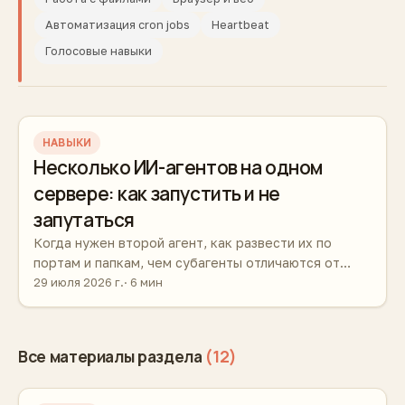
Автоматизация cron jobs
Heartbeat
Голосовые навыки
НАВЫКИ
Несколько ИИ-агентов на одном
сервере: как запустить и не
запутаться
Когда нужен второй агент, как развести их по
портам и папкам, чем субагенты отличаются от
отдельных инстансов и сколько ресурсов это
29 июля 2026 г.
6 мин
потребует.
Все материалы раздела
(12)