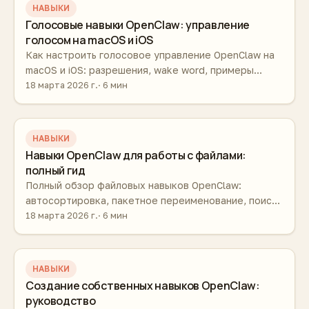
НАВЫКИ
Голосовые навыки OpenClaw: управление
голосом на macOS и iOS
Как настроить голосовое управление OpenClaw на
macOS и iOS: разрешения, wake word, примеры
голосовых команд и рабочих сценариев.
18 марта 2026 г.
6 мин
НАВЫКИ
Навыки OpenClaw для работы с файлами:
полный гид
Полный обзор файловых навыков OpenClaw:
автосортировка, пакетное переименование, поиск
дублей, конвертация, OCR и синхронизация папок.
18 марта 2026 г.
6 мин
НАВЫКИ
Создание собственных навыков OpenClaw:
руководство