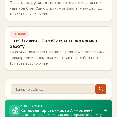
Пошаговое руководство по созданию кастомных
навыков OpenClaw: структура файла, манифест,
пример кода, тестирование и публикация.
18 марта 2026 г.
6 мин
НАВЫКИ
Топ-10 навыков OpenClaw, которые меняют
работу
10 самых полезных навыков OpenClaw с реальными
примерами использования: от авто-ресёрча до
генерации отчётов.
18 марта 2026 г.
5 мин
ИНСТРУМЕНТ
💰
→
Калькулятор стоимости AI-моделей
Сравните цены GPT-4o, Claude, DeepSeek за минуту