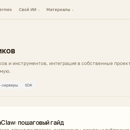
ermes
Свой ИИ
Материалы
▾
▾
иков
ков и инструментов, интеграция в собственные проек
мую.
-серверы
SDK
nClaw: пошаговый гайд
окол, структура проекта, инструменты, ресурсы и публикация