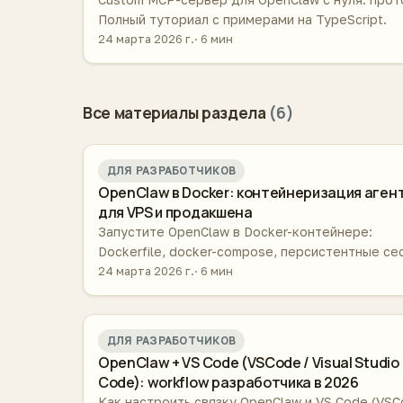
Полный туториал с примерами на TypeScript.
24 марта 2026 г.
6 мин
Все материалы раздела
(6)
ДЛЯ РАЗРАБОТЧИКОВ
OpenClaw в Docker: контейнеризация аген
для VPS и продакшена
Запустите OpenClaw в Docker-контейнере:
Dockerfile, docker-compose, персистентные се
переменные окружения, безопасность и
24 марта 2026 г.
6 мин
автозапуск на VPS.
ДЛЯ РАЗРАБОТЧИКОВ
OpenClaw + VS Code (VSCode / Visual Studio
Code): workflow разработчика в 2026
Как настроить связку OpenClaw и VS Code (VSC