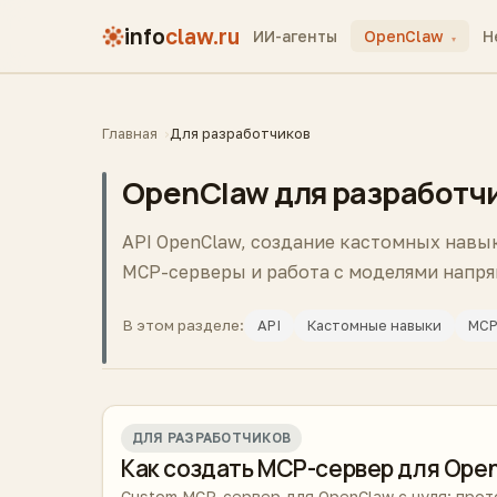
info
claw.ru
ИИ-агенты
OpenClaw
H
▾
Главная
Для разработчиков
OpenClaw для разработч
API OpenClaw, создание кастомных навы
MCP-серверы и работа с моделями напря
API
Кастомные навыки
MCP
В этом разделе:
ДЛЯ РАЗРАБОТЧИКОВ
Как создать MCP-сервер для Ope
Custom MCP-сервер для OpenClaw с нуля: прот