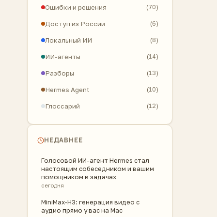
Ошибки и решения
(70)
Доступ из России
(6)
Локальный ИИ
(8)
ИИ-агенты
(14)
Разборы
(13)
Hermes Agent
(10)
Глоссарий
(12)
НЕДАВНЕЕ
Голосовой ИИ-агент Hermes стал
настоящим собеседником и вашим
помощником в задачах
сегодня
MiniMax-H3: генерация видео с
аудио прямо у вас на Mac