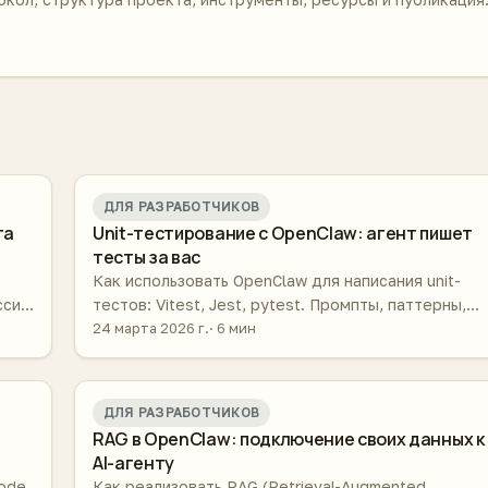
ДЛЯ РАЗРАБОТЧИКОВ
та
Unit-тестирование с OpenClaw: агент пишет
тесты за вас
Как использовать OpenClaw для написания unit-
ссии,
тестов: Vitest, Jest, pytest. Промпты, паттерны,
интеграция в CI/CD и автогенерация тестов при
24 марта 2026 г.
6 мин
коммите.
ДЛЯ РАЗРАБОТЧИКОВ
RAG в OpenClaw: подключение своих данных к
AI-агенту
ode,
Как реализовать RAG (Retrieval-Augmented