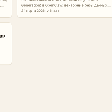
,
Generation) в OpenClaw: векторные базы данных,
сии.
embeddings, поиск по документам компании без
24 марта 2026 г.
6 мин
д по
утечки данных.
ция