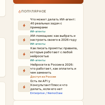
ПОПУЛЯРНОЕ
Что может делать ИИ-агент:
40 реальных задач с
примерами
ИИ-агенты
ИИ-помощник: как выбрать и
настроить своего в 2026 году
ИИ-агенты
Как писать промпты: правила,
которые работают с любой
нейросетью
ИИ-агенты
Нейросети в России в 2026:
что работает, как оплатить и
чем заменить
Доступ из России
Есть ли API у
КонсультантПлюс и что
делать, если его нет
Enterprise / NemoClaw