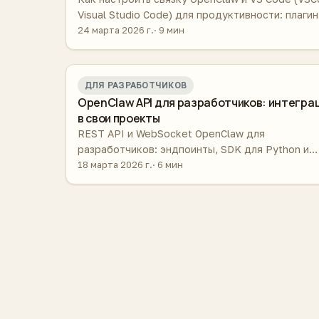
Visual Studio Code) для продуктивности: плагин
расширения, горячие клавиши, AGENTS.md, сес
24 марта 2026 г.
9 мин
Если только подключаете — см. отдельный гай
установке.
ДЛЯ РАЗРАБОТЧИКОВ
OpenClaw API для разработчиков: интегра
в свои проекты
REST API и WebSocket OpenClaw для
разработчиков: эндпоинты, SDK для Python и
Node.js, аутентификация, лимиты и примеры
18 марта 2026 г.
6 мин
интеграции.