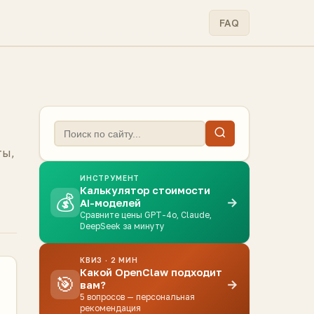
FAQ
ты,
ИНСТРУМЕНТ
Калькулятор стоимости
💰
→
AI-моделей
Сравните цены GPT-4o, Claude,
DeepSeek за минуту
КВИЗ · 2 МИН
Какой OpenClaw подходит
🎯
→
вам?
5 вопросов — персональная
рекомендация
.