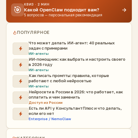
КВИЗ · 2 МИН
🎯
→
Какой OpenClaw подходит вам?
5 вопросов — персональная рекомендация
ПОПУЛЯРНОЕ
Что может делать ИИ-агент: 40 реальных
задач с примерами
ИИ-агенты
ИИ-помощник: как выбрать и настроить своего
в 2026 году
ИИ-агенты
Как писать промпты: правила, которые
работают с любой нейросетью
ИИ-агенты
Нейросети в России в 2026: что работает, как
оплатить и чем заменить
Доступ из России
Есть ли API у КонсультантПлюс и что делать,
если его нет
Enterprise / NemoClaw