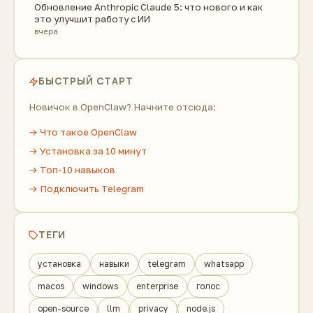
Обновление Anthropic Claude 5: что нового и как
это улучшит работу с ИИ
вчера
БЫСТРЫЙ СТАРТ
Новичок в OpenClaw? Начните отсюда:
→ Что такое OpenClaw
→ Установка за 10 минут
→ Топ-10 навыков
→ Подключить Telegram
ТЕГИ
установка
навыки
telegram
whatsapp
macos
windows
enterprise
голос
open-source
llm
privacy
node.js