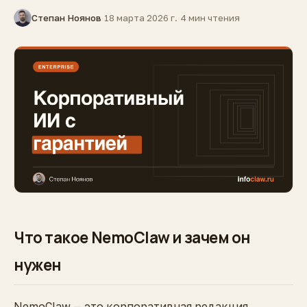
Степан Ноянов
·
18 марта 2026 г.
·
4 мин чтения
Что такое NemoClaw и зачем он
нужен
NemoClaw — это корпоративная редакция