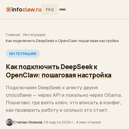
info
claw.ru
FAQ
Главная
Интеграции
Как подключить DeepSeek к OpenClaw: пошаговая настройка
ИНТЕГРАЦИИ
Как подключить DeepSeek к
OpenClaw: пошаговая настройка
Подключаем DeepSeek к агенту двумя
способами — через API и локально через Ollama.
Пошагово: где взять ключ, что вписать в конфиг,
как проверить работу и сколько это стоит.
Степан Ноянов
·
19 марта 2026 г.
·
4 мин чтения