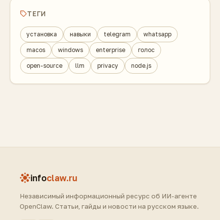
ТЕГИ
установка
навыки
telegram
whatsapp
macos
windows
enterprise
голос
open-source
llm
privacy
node.js
info
claw.ru
Независимый информационный ресурс об ИИ-агенте
OpenClaw. Статьи, гайды и новости на русском языке.