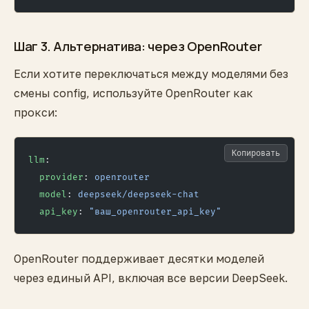
Шаг 3. Альтернатива: через OpenRouter
Если хотите переключаться между моделями без
смены config, используйте OpenRouter как
прокси:
Копировать
llm
:
  provider
: 
openrouter
  model
: 
deepseek/deepseek-chat
  api_key
: 
"ваш_openrouter_api_key"
OpenRouter поддерживает десятки моделей
через единый API, включая все версии DeepSeek.