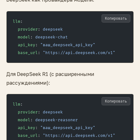
Копировать
llm
:
  provider
: 
deepseek
  model
: 
deepseek-chat
  api_key
: 
"ваш_deepseek_api_key"
  base_url
: 
"https://api.deepseek.com/v1"
Для DeepSeek R1 (с расширенными
рассуждениями):
Копировать
llm
:
  provider
: 
deepseek
  model
: 
deepseek-reasoner
  api_key
: 
"ваш_deepseek_api_key"
  base_url
: 
"https://api.deepseek.com/v1"