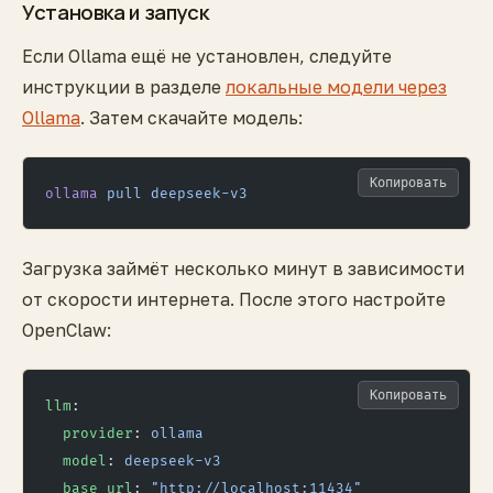
Установка и запуск
Если Ollama ещё не установлен, следуйте
инструкции в разделе
локальные модели через
Ollama
. Затем скачайте модель:
Копировать
ollama
 pull
 deepseek-v3
Загрузка займёт несколько минут в зависимости
от скорости интернета. После этого настройте
OpenClaw:
Копировать
llm
:
  provider
: 
ollama
  model
: 
deepseek-v3
  base_url
: 
"http://localhost:11434"