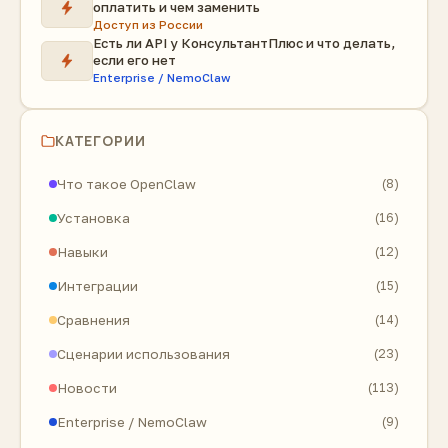
оплатить и чем заменить
Доступ из России
Есть ли API у КонсультантПлюс и что делать,
если его нет
Enterprise / NemoClaw
КАТЕГОРИИ
Что такое OpenClaw
(8)
Установка
(16)
Навыки
(12)
Интеграции
(15)
Сравнения
(14)
Сценарии использования
(23)
Новости
(113)
Enterprise / NemoClaw
(9)