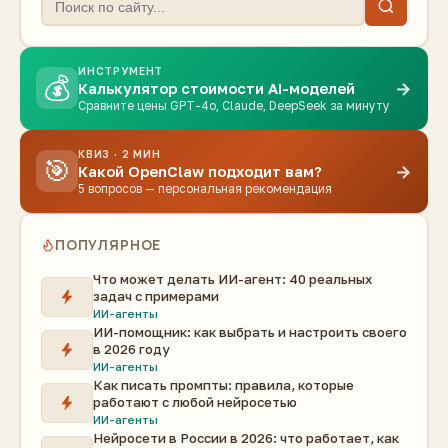
ИНСТРУМЕНТ
💰
→
Калькулятор стоимости AI-моделей
Сравните цены GPT-4o, Claude, DeepSeek за минуту
КВИЗ · 2 МИН
🎯
→
Какой OpenClaw подходит вам?
5 вопросов — персональная рекомендация
ПОПУЛЯРНОЕ
Что может делать ИИ-агент: 40 реальных
задач с примерами
ИИ-агенты
ИИ-помощник: как выбрать и настроить своего
в 2026 году
ИИ-агенты
Как писать промпты: правила, которые
работают с любой нейросетью
ИИ-агенты
Нейросети в России в 2026: что работает, как