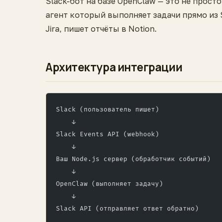
Slack-бот на базе OpenClaw — это не прос
агент который выполняет задачи прямо из 
Jira, пишет отчёты в Notion.
Архитектура интеграции
Slack (пользователь пишет)
    ↓
Slack Events API (webhook)
    ↓
Ваш Node.js сервер (обработчик событий)
    ↓
OpenClaw (выполняет задачу)
    ↓
Slack API (отправляет ответ обратно)