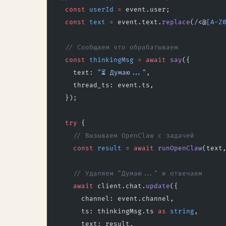
  const
 userId
 =
 event.user;
  const
 text
 =
 event.text.
replace
(
/
<@
[A-Z
  // Сообщаем что обрабатываем
  const
 thinkingMsg
 =
 await
 say
({
    text: 
"⏳ Думаю..."
,
    thread_ts: event.ts,
  });
  try
 {
    // Вызываем OpenClaw с задачей
    const
 result
 =
 await
 runOpenClaw
(text
    // Удаляем "Думаю..." и отвечаем
    await
 client.chat.
update
({
      channel: event.channel,
      ts: thinkingMsg.ts 
as
 string
,
      text: result,