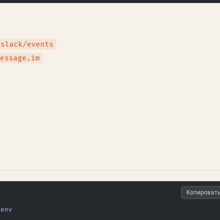
/slack/events
essage.im
Копироват
tenv