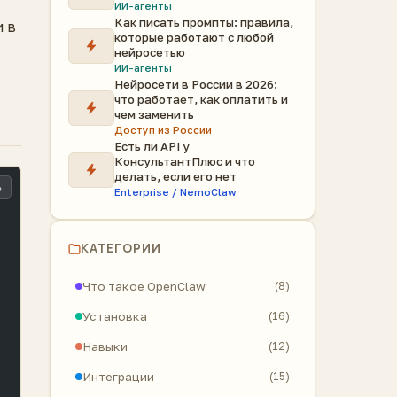
ИИ-агенты
Как писать промпты: правила,
и в
которые работают с любой
нейросетью
ИИ-агенты
Нейросети в России в 2026:
что работает, как оплатить и
чем заменить
Доступ из России
Есть ли API у
КонсультантПлюс и что
делать, если его нет
ь
Enterprise / NemoClaw
КАТЕГОРИИ
Что такое OpenClaw
(8)
Установка
(16)
Навыки
(12)
Интеграции
(15)