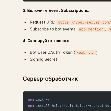
3. Включите Event Subscriptions:
Request URL:
https://your-server.com
Subscribe to bot events:
,
app_mention
m
4. Скопируйте токены:
Bot User OAuth Token (
)
xoxb-...
Signing Secret
Сервер-обработчик
npm
 init
 -y
npm
 install
 @slack/bolt
 @slack/web-api
 do