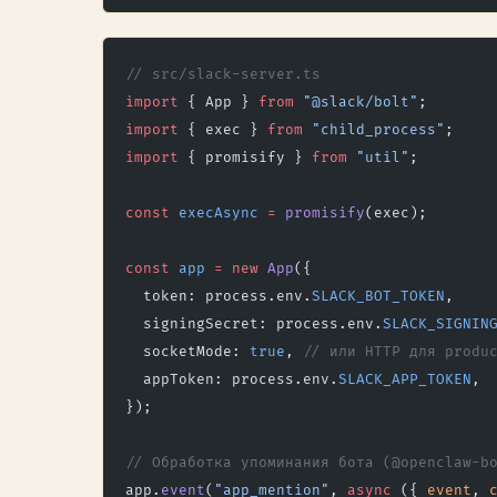
// src/slack-server.ts
import
 { App } 
from
 "@slack/bolt"
;
import
 { exec } 
from
 "child_process"
;
import
 { promisify } 
from
 "util"
;
const
 execAsync
 =
 promisify
(exec);
const
 app
 =
 new
 App
({
  token: process.env.
SLACK_BOT_TOKEN
,
  signingSecret: process.env.
SLACK_SIGNIN
  socketMode: 
true
, 
// или HTTP для produ
  appToken: process.env.
SLACK_APP_TOKEN
,
});
// Обработка упоминания бота (@openclaw-b
app.
event
(
"app_mention"
, 
async
 ({ 
event
, 