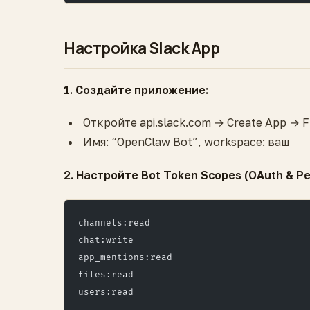
Настройка Slack App
1. Создайте приложение:
Откройте api.slack.com → Create App → 
Имя: “OpenClaw Bot”, workspace: ваш
2. Настройте Bot Token Scopes (OAuth & Pe
channels:read
chat:write
app_mentions:read
files:read
users:read