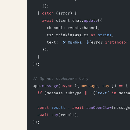
    });
  } 
catch
 (error) {
    await
 client.chat.
update
({
      channel: event.channel,
      ts: thinkingMsg.ts 
as
 string
,
      text: 
`❌ Ошибка: ${
error
 instanceof
    });
  }
});
// Прямые сообщения боту
app.
message
(
async
 ({ 
message
, 
say
 }) 
=>
 {
  if
 (message.subtype 
||
 !
(
"text"
 in
 mess
  const
 result
 =
 await
 runOpenClaw
(messag
  await
 say
(result);
});