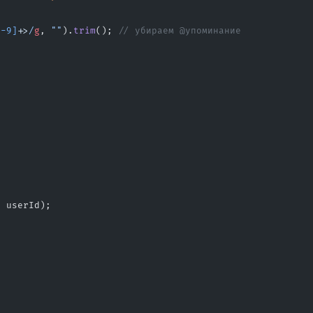
0-9]
+
>
/
g
, 
""
).
trim
(); 
// убираем @упоминание
, userId);