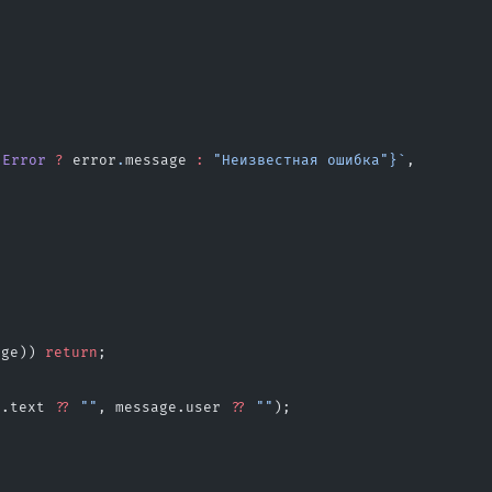
 Error
 ?
 error
.
message
 :
 "Неизвестная ошибка"}`
,
age)) 
return
;
e.text 
??
 ""
, message.user 
??
 ""
);