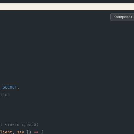
Копироват
G_SECRET
,
ction
ot что-то сделай)
client
, 
say
 }) 
=>
 {