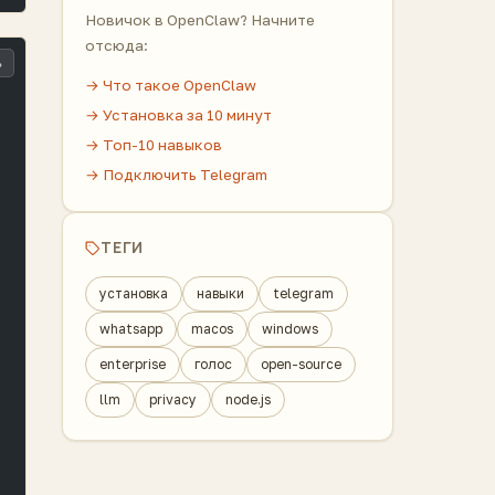
Новичок в OpenClaw? Начните
отсюда:
ь
→ Что такое OpenClaw
→ Установка за 10 минут
→ Топ-10 навыков
→ Подключить Telegram
ТЕГИ
установка
навыки
telegram
whatsapp
macos
windows
enterprise
голос
open-source
llm
privacy
node.js