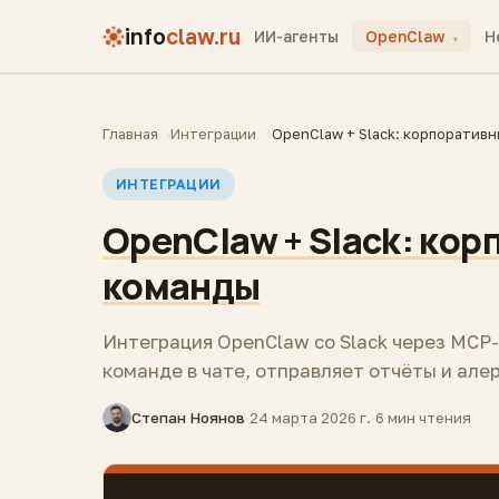
info
claw.ru
ИИ-агенты
OpenClaw
H
▾
Главная
Интеграции
OpenClaw + Slack: корпоративн
ИНТЕГРАЦИИ
OpenClaw + Slack: кор
команды
Интеграция OpenClaw со Slack через MCP-
команде в чате, отправляет отчёты и але
Степан Ноянов
·
24 марта 2026 г.
·
6 мин чтения