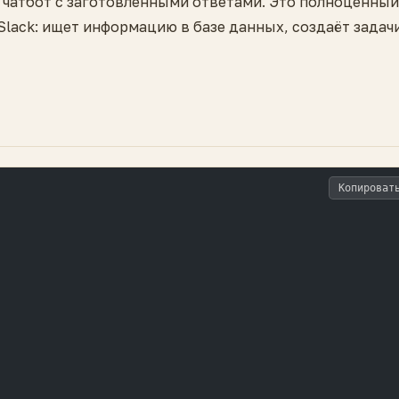
то чатбот с заготовленными ответами. Это полноценный
Slack: ищет информацию в базе данных, создаёт задач
Копироват