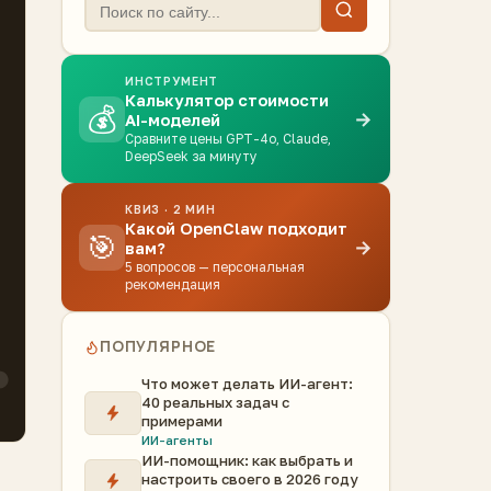
ИНСТРУМЕНТ
Калькулятор стоимости
💰
→
AI-моделей
Сравните цены GPT-4o, Claude,
DeepSeek за минуту
КВИЗ · 2 МИН
Какой OpenClaw подходит
🎯
→
вам?
5 вопросов — персональная
рекомендация
ПОПУЛЯРНОЕ
Что может делать ИИ-агент:
40 реальных задач с
примерами
ИИ-агенты
ИИ-помощник: как выбрать и
настроить своего в 2026 году