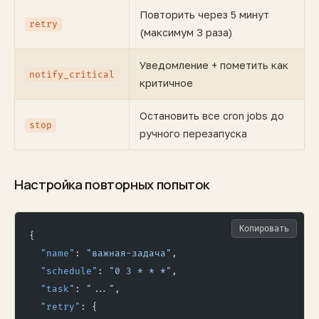
Повторить через 5 минут
retry
(максимум 3 раза)
Уведомление + пометить как
notify_critical
критичное
Остановить все cron jobs до
stop
ручного перезапуска
Настройка повторных попыток
Копировать
{
  "name"
: 
"важная-задача"
,
  "schedule"
: 
"0 3 * * *"
,
  "task"
: 
"..."
,
  "retry"
: {