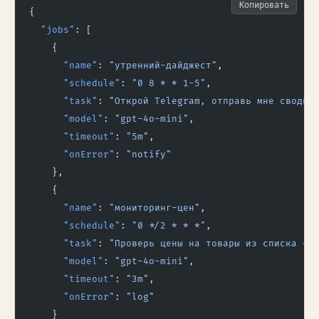
Копировать
{
  "jobs"
: [
    {
      "name"
: 
"утренний-дайджест"
,
      "schedule"
: 
"0 8 * * 1-5"
,
      "task"
: 
"Открой Telegram, отправь мне сводку
      "model"
: 
"gpt-4o-mini"
,
      "timeout"
: 
"5m"
,
      "onError"
: 
"notify"
    },
    {
      "name"
: 
"мониторинг-цен"
,
      "schedule"
: 
"0 */2 * * *"
,
      "task"
: 
"Проверь цены на товары из списка ~/
      "model"
: 
"gpt-4o-mini"
,
      "timeout"
: 
"3m"
,
      "onError"
: 
"log"
    }