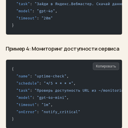
  "task"
: 
"Зайди в Яндекс.Вебмастер. Скачай данные
  "model"
: 
"gpt-4o"
,
  "timeout"
: 
"20m"
}
Пример 4: Мониторинг доступности сервиса
Копировать
{
  "name"
: 
"uptime-check"
,
  "schedule"
: 
"*/5 * * * *"
,
  "task"
: 
"Проверь доступность URL из ~/monitoring
  "model"
: 
"gpt-4o-mini"
,
  "timeout"
: 
"1m"
,
  "onError"
: 
"notify_critical"
}