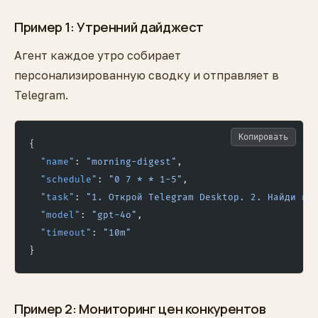
Пример 1: Утренний дайджест
Агент каждое утро собирает
персонализированную сводку и отправляет в
Telegram.
Копировать
{
  "name"
: 
"morning-digest"
,
  "schedule"
: 
"0 7 * * 1-5"
,
  "task"
: 
"1. Открой Telegram Desktop. 2. Найди ва
  "model"
: 
"gpt-4o"
,
  "timeout"
: 
"10m"
}
Пример 2: Мониторинг цен конкурентов