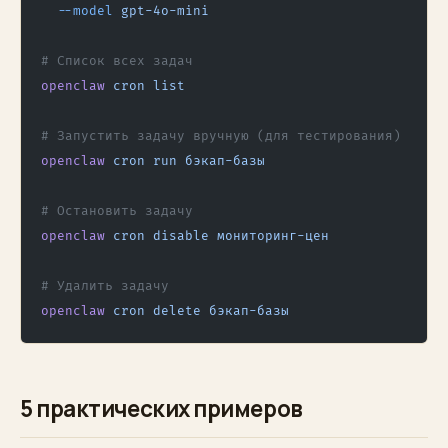
  --model
 gpt-4o-mini
# Список всех задач
openclaw
 cron
 list
# Запустить задачу вручную (для тестирования)
openclaw
 cron
 run
 бэкап-базы
# Остановить задачу
openclaw
 cron
 disable
 мониторинг-цен
# Удалить задачу
openclaw
 cron
 delete
 бэкап-базы
5 практических примеров