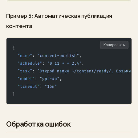
Пример 5: Автоматическая публикация
контента
Копировать
{
  "name"
: 
"content-publish"
,
  "schedule"
: 
"0 11 * * 2,4"
,
  "task"
: 
"Открой папку ~/content/ready/. Возьми п
  "model"
: 
"gpt-4o"
,
  "timeout"
: 
"15m"
}
Обработка ошибок