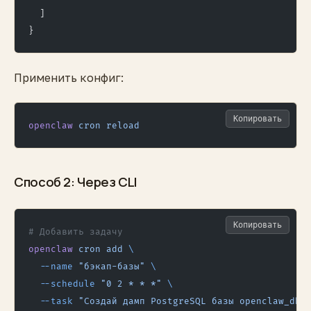
  ]
}
Применить конфиг:
Копировать
openclaw
 cron
 reload
Способ 2: Через CLI
Копировать
# Добавить задачу
openclaw
 cron
 add
 \
  --name
 "бэкап-базы"
 \
  --schedule
 "0 2 * * *"
 \
  --task
 "Создай дамп PostgreSQL базы openclaw_db,