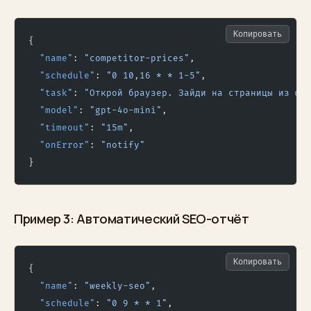
Копировать
{
  "name"
: 
"competitor-prices"
,
  "schedule"
: 
"0 10,16 * * 1-5"
,
  "task"
: 
"Открой браузер. Зайди на страницы из фа
  "model"
: 
"gpt-4o-mini"
,
  "timeout"
: 
"15m"
,
  "onError"
: 
"notify"
}
Пример 3: Автоматический SEO-отчёт
Копировать
{
  "name"
: 
"weekly-seo"
,
  "schedule"
: 
"0 9 * * 1"
,