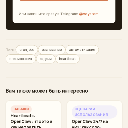
Или напишите сразу в Telegram:
@noystem
Теги:
cron jobs
расписание
автоматизация
планировщик
задачи
heartbeat
Вам также может быть интересно
НАВЫКИ
СЦЕНАРИИ
ИСПОЛЬЗОВАНИЯ
Heartbeat в
OpenClaw: что это и
OpenClaw 24/7 на
как не тратить
VPS: как соло-