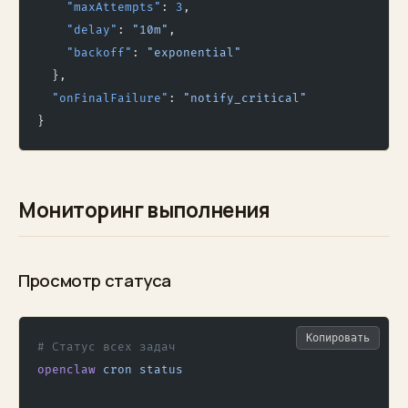
    "maxAttempts"
: 
3
,
    "delay"
: 
"10m"
,
    "backoff"
: 
"exponential"
  },
  "onFinalFailure"
: 
"notify_critical"
}
Мониторинг выполнения
Просмотр статуса
Копировать
# Статус всех задач
openclaw
 cron
 status