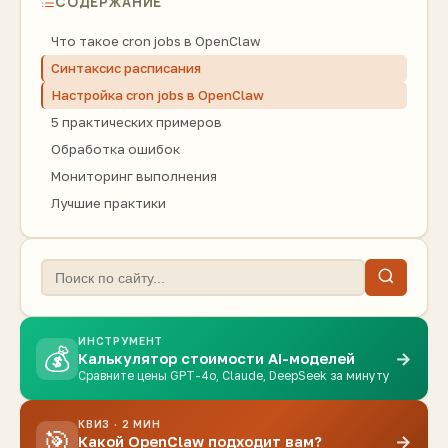
СОДЕРЖАНИЕ
Что такое cron jobs в OpenClaw
Синтаксис расписания
Настройка cron jobs в OpenClaw
5 практических примеров
Обработка ошибок
Мониторинг выполнения
Лучшие практики
ИНСТРУМЕНТ
💰
→
Калькулятор стоимости AI-моделей
Сравните цены GPT-4o, Claude, DeepSeek за минуту
КВИЗ · 2 МИН
🎯
→
Какой OpenClaw подходит вам?