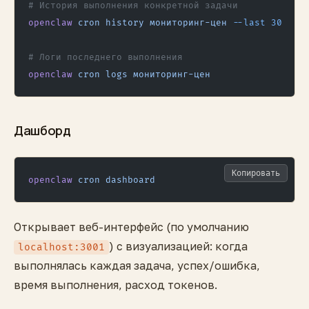
# История выполнения конкретной задачи
openclaw
 cron
 history
 мониторинг-цен
 --last
 30
# Логи последнего выполнения
openclaw
 cron
 logs
 мониторинг-цен
Дашборд
Копировать
openclaw
 cron
 dashboard
Открывает веб-интерфейс (по умолчанию
) с визуализацией: когда
localhost:3001
выполнялась каждая задача, успех/ошибка,
время выполнения, расход токенов.