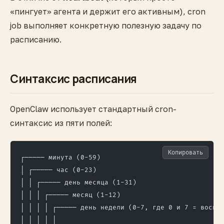
«пингует» агента и держит его активным), cron
job выполняет конкретную полезную задачу по
расписанию.
Синтаксис расписания
OpenClaw использует стандартный cron-
синтаксис из пяти полей:
Копировать
┌───── минута (0-59)
│ ┌───── час (0-23)
│ │ ┌───── день месяца (1-31)
│ │ │ ┌───── месяц (1-12)
│ │ │ │ ┌───── день недели (0-7, где 0 и 7 = воскр
│ │ │ │ │