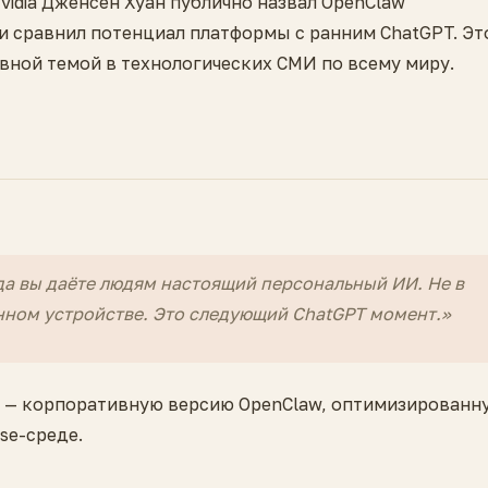
vidia Дженсен Хуан публично назвал OpenClaw
и сравнил потенциал платформы с ранним ChatGPT. Эт
вной темой в технологических СМИ по всему миру.
гда вы даёте людям настоящий персональный ИИ. Не в
енном устройстве. Это следующий ChatGPT момент.»
— корпоративную версию OpenClaw, оптимизированн
ise-среде.