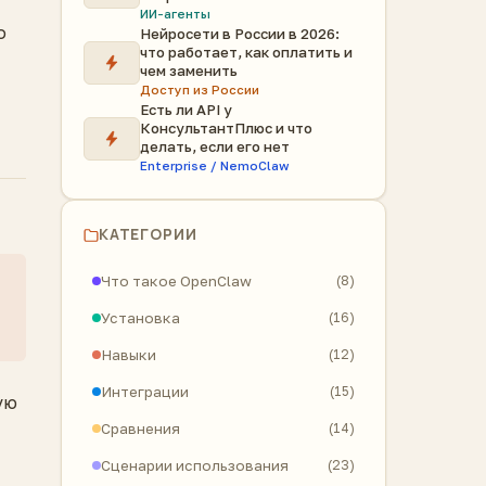
ИИ-агенты
о
Нейросети в России в 2026:
что работает, как оплатить и
чем заменить
Доступ из России
Есть ли API у
КонсультантПлюс и что
делать, если его нет
Enterprise / NemoClaw
КАТЕГОРИИ
Что такое OpenClaw
(8)
Установка
(16)
Навыки
(12)
Интеграции
(15)
ую
Сравнения
(14)
Сценарии использования
(23)