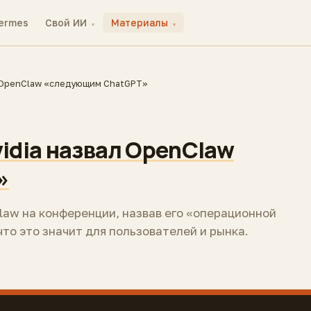
ermes
Свой ИИ
Материалы
▾
▾
ал OpenClaw «следующим ChatGPT»
vidia назвал OpenClaw
»
aw на конференции, назвав его «операционной
что это значит для пользователей и рынка.