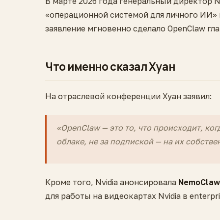
В марте 2026 года генеральный директор N
«операционной системой для личного ИИ» 
заявление мгновенно сделало OpenClaw гла
Что именно сказал Хуан
На отраслевой конференции Хуан заявил:
«OpenClaw — это то, что происходит, ко
облаке, не за подпиской — на их собств
Кроме того, Nvidia анонсировала
NemoClaw
для работы на видеокартах Nvidia в enterpr