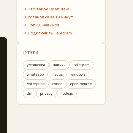
→ Что такое OpenClaw
→ Установка за 10 минут
→ Топ-10 навыков
→ Подключить Telegram
ТЕГИ
установка
навыки
telegram
whatsapp
macos
windows
enterprise
голос
open-source
llm
privacy
node.js