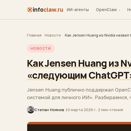
info
claw.ru
ИИ-агенты
OpenClaw
H
▾
Главная
Новости
Как Jensen Huang из Nvidia назв
НОВОСТИ
Как Jensen Huang из N
«следующим ChatGPT
Jensen Huang публично поддержал OpenCl
системой для личного ИИ». Разбираемся, 
Степан Ноянов
·
10 марта 2026 г.
·
2 мин чтения