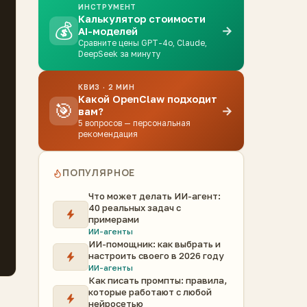
ИНСТРУМЕНТ
Калькулятор стоимости
💰
→
AI-моделей
Сравните цены GPT-4o, Claude,
DeepSeek за минуту
КВИЗ · 2 МИН
Какой OpenClaw подходит
🎯
→
вам?
5 вопросов — персональная
рекомендация
ПОПУЛЯРНОЕ
Что может делать ИИ-агент:
40 реальных задач с
примерами
ИИ-агенты
ИИ-помощник: как выбрать и
настроить своего в 2026 году
ИИ-агенты
Как писать промпты: правила,
которые работают с любой
нейросетью