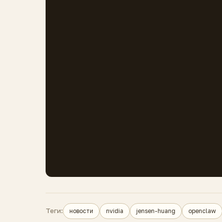
Теги:
новости
nvidia
jensen-huang
openclaw