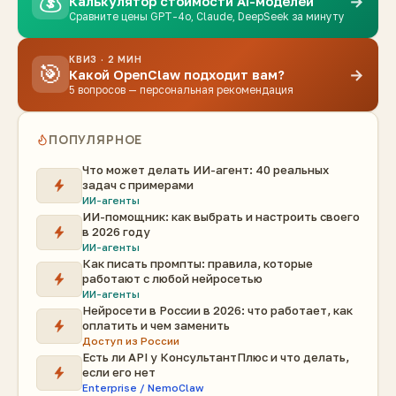
💰
→
Калькулятор стоимости AI-моделей
Сравните цены GPT-4o, Claude, DeepSeek за минуту
КВИЗ · 2 МИН
🎯
→
Какой OpenClaw подходит вам?
5 вопросов — персональная рекомендация
ПОПУЛЯРНОЕ
Что может делать ИИ-агент: 40 реальных
задач с примерами
ИИ-агенты
ИИ-помощник: как выбрать и настроить своего
в 2026 году
ИИ-агенты
Как писать промпты: правила, которые
работают с любой нейросетью
ИИ-агенты
Нейросети в России в 2026: что работает, как
оплатить и чем заменить
Доступ из России
Есть ли API у КонсультантПлюс и что делать,
если его нет
Enterprise / NemoClaw