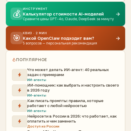
ИНСТРУМЕНТ
💰
→
Калькулятор стоимости AI-моделей
Сравните цены GPT-4o, Claude, DeepSeek за минуту
КВИЗ · 2 МИН
🎯
→
Какой OpenClaw подходит вам?
5 вопросов — персональная рекомендация
ПОПУЛЯРНОЕ
Что может делать ИИ-агент: 40 реальных
задач с примерами
ИИ-агенты
ИИ-помощник: как выбрать и настроить своего
в 2026 году
ИИ-агенты
Как писать промпты: правила, которые
работают с любой нейросетью
ИИ-агенты
Нейросети в России в 2026: что работает, как
оплатить и чем заменить
Доступ из России