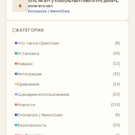
Есть ли API у КонсультантПлюс и что делать,
если его нет
Enterprise / NemoClaw
КАТЕГОРИИ
Что такое OpenClaw
(8)
Установка
(16)
Навыки
(12)
Интеграции
(15)
Сравнения
(14)
Сценарии использования
(23)
Новости
(114)
Enterprise / NemoClaw
(9)
Безопасность
(10)