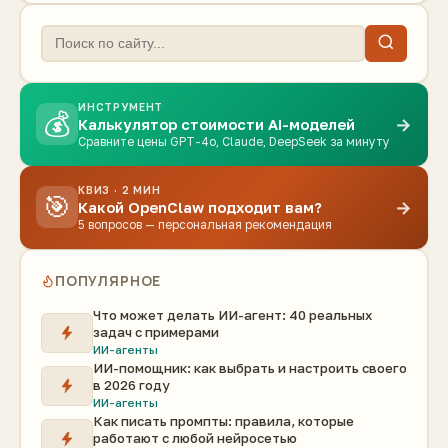
ИНСТРУМЕНТ
💰
→
Калькулятор стоимости AI-моделей
Сравните цены GPT-4o, Claude, DeepSeek за минуту
КВИЗ · 2 МИН
🎯
→
Какой OpenClaw подходит вам?
5 вопросов — персональная рекомендация
ПОПУЛЯРНОЕ
Что может делать ИИ-агент: 40 реальных
задач с примерами
ИИ-агенты
ИИ-помощник: как выбрать и настроить своего
в 2026 году
ИИ-агенты
Как писать промпты: правила, которые
работают с любой нейросетью