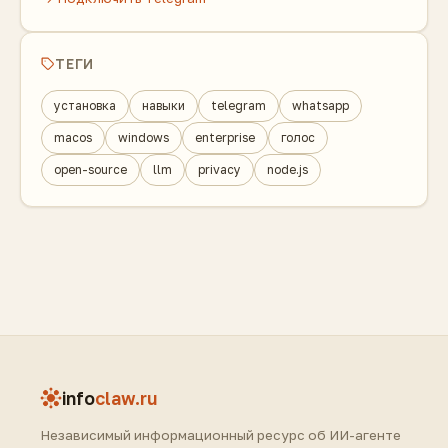
ТЕГИ
установка
навыки
telegram
whatsapp
macos
windows
enterprise
голос
open-source
llm
privacy
node.js
info
claw.ru
Независимый информационный ресурс об ИИ-агенте