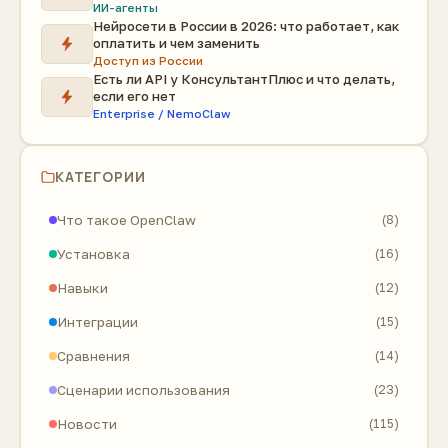
ИИ-агенты
Нейросети в России в 2026: что работает, как
оплатить и чем заменить
Доступ из России
Есть ли API у КонсультантПлюс и что делать,
если его нет
Enterprise / NemoClaw
КАТЕГОРИИ
Что такое OpenClaw
(8)
Установка
(16)
Навыки
(12)
Интеграции
(15)
Сравнения
(14)
Сценарии использования
(23)
Новости
(115)