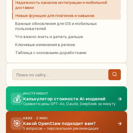
Надежность каналов интеграции и мобильной
доставки
Новые функции для плагинов и навыков
Важные обновления для iOS и мобильных
пользователей
Что важно знать и делать дальше
Ключевые изменения в релизе
Таблица с основными доработками
ИНСТРУМЕНТ
💰
→
Калькулятор стоимости AI-моделей
Сравните цены GPT-4o, Claude, DeepSeek за минуту
КВИЗ · 2 МИН
🎯
→
Какой OpenClaw подходит вам?
5 вопросов — персональная рекомендация