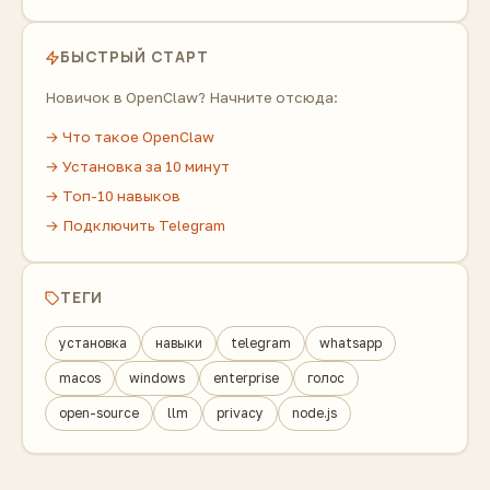
БЫСТРЫЙ СТАРТ
Новичок в OpenClaw? Начните отсюда:
→ Что такое OpenClaw
→ Установка за 10 минут
→ Топ-10 навыков
→ Подключить Telegram
ТЕГИ
установка
навыки
telegram
whatsapp
macos
windows
enterprise
голос
open-source
llm
privacy
node.js