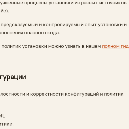
лучшенные процессы установки из разных источников
йс).
е предсказуемый и контролируемый опыт установки и
сполнения опасного кода.
 политик установки можно узнать в нашем
полном гид
игурации
лостности и корректности конфигураций и политик
l.
итики.