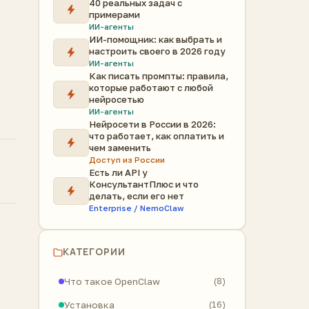
40 реальных задач с
примерами
ИИ-агенты
ИИ-помощник: как выбрать и
настроить своего в 2026 году
ИИ-агенты
Как писать промпты: правила,
которые работают с любой
нейросетью
ИИ-агенты
Нейросети в России в 2026:
что работает, как оплатить и
чем заменить
Доступ из России
Есть ли API у
КонсультантПлюс и что
делать, если его нет
Enterprise / NemoClaw
КАТЕГОРИИ
Что такое OpenClaw
(8)
Установка
(16)