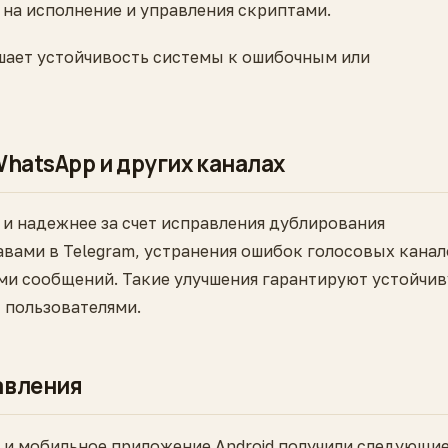
на исполнение и управления скриптами.
шает устойчивость системы к ошибочным или
WhatsApp и других каналах
и надежнее за счет исправления дублирования
авами в Telegram, устранения ошибок голосовых кана
ами сообщений. Такие улучшения гарантируют устойчи
 пользователями.
авления
op и мобильное приложение Android получили следующи