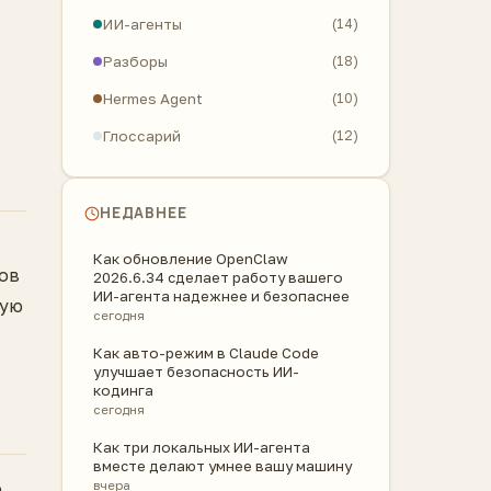
ИИ-агенты
(14)
Разборы
(18)
Hermes Agent
(10)
Глоссарий
(12)
НЕДАВНЕЕ
Как обновление OpenClaw
лов
2026.6.34 сделает работу вашего
ИИ-агента надежнее и безопаснее
вую
сегодня
Как авто-режим в Claude Code
улучшает безопасность ИИ-
кодинга
сегодня
Как три локальных ИИ-агента
вместе делают умнее вашу машину
е
вчера