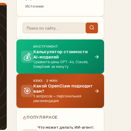
Источник
ИНСТРУМЕНТ
Калькулятор стоимости
💰
→
AI-моделей
Сравните цены GPT-4o, Claude,
DeepSeek за минуту
КВИЗ · 2 МИН
Какой OpenClaw подходит
🎯
→
вам?
5 вопросов — персональная
рекомендация
ПОПУЛЯРНОЕ
Что может делать ИИ-агент: