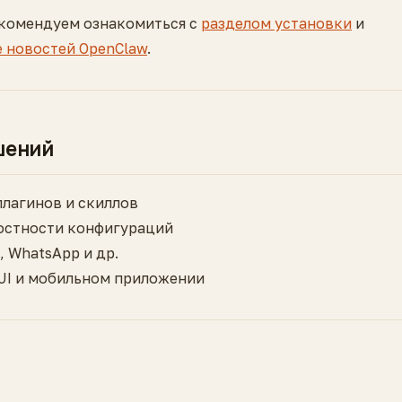
екомендуем ознакомиться с
разделом установки
и
е новостей OpenClaw
.
шений
плагинов и скиллов
лостности конфигураций
, WhatsApp и др.
 UI и мобильном приложении