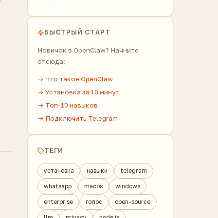
БЫСТРЫЙ СТАРТ
Новичок в OpenClaw? Начните
отсюда:
→ Что такое OpenClaw
→ Установка за 10 минут
→ Топ-10 навыков
→ Подключить Telegram
ТЕГИ
установка
навыки
telegram
whatsapp
macos
windows
enterprise
голос
open-source
llm
privacy
node.js