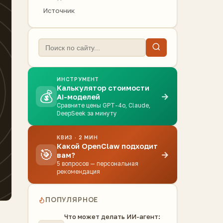
Источник
ИНСТРУМЕНТ
Калькулятор стоимости
💰
→
AI-моделей
Сравните цены GPT-4o, Claude,
DeepSeek за минуту
КВИЗ · 2 МИН
Какой OpenClaw подходит
🎯
→
вам?
5 вопросов — персональная
рекомендация
ПОПУЛЯРНОЕ
Что может делать ИИ-агент: