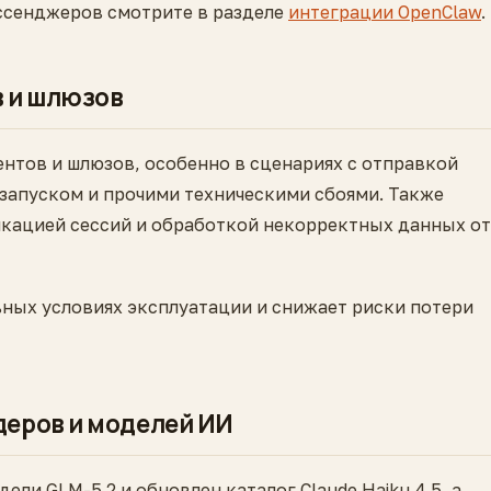
ссенджеров смотрите в разделе
интеграции OpenClaw
.
 и шлюзов
ентов и шлюзов, особенно в сценариях с отправкой
запуском и прочими техническими сбоями. Также
икацией сессий и обработкой некорректных данных от
ьных условиях эксплуатации и снижает риски потери
еров и моделей ИИ
ли GLM-5.2 и обновлен каталог Claude Haiku 4.5, а