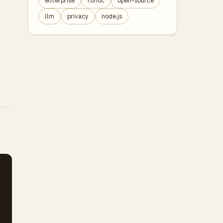
enterprise
голос
open-source
llm
privacy
node.js