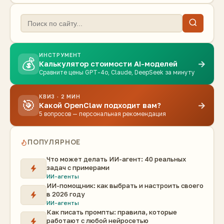
ИНСТРУМЕНТ
💰
→
Калькулятор стоимости AI-моделей
Сравните цены GPT-4o, Claude, DeepSeek за минуту
КВИЗ · 2 МИН
🎯
→
Какой OpenClaw подходит вам?
5 вопросов — персональная рекомендация
ПОПУЛЯРНОЕ
Что может делать ИИ-агент: 40 реальных
задач с примерами
ИИ-агенты
ИИ-помощник: как выбрать и настроить своего
в 2026 году
ИИ-агенты
Как писать промпты: правила, которые
работают с любой нейросетью