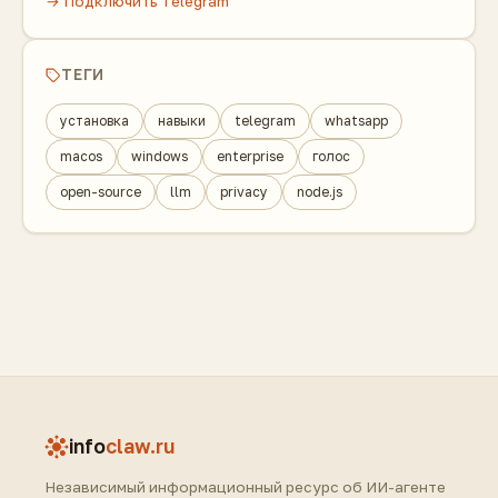
→ Подключить Telegram
ТЕГИ
установка
навыки
telegram
whatsapp
macos
windows
enterprise
голос
open-source
llm
privacy
node.js
info
claw.ru
Независимый информационный ресурс об ИИ-агенте