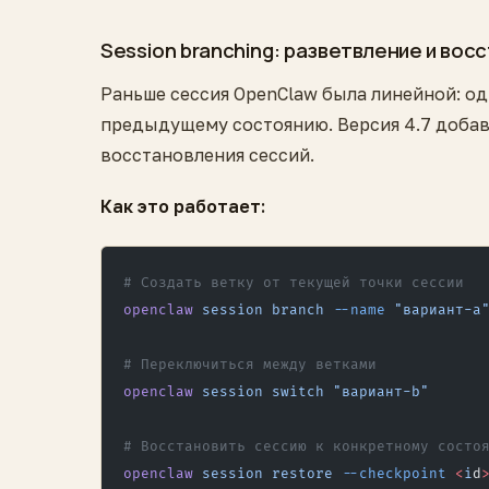
Session branching: разветвление и вос
Раньше сессия OpenClaw была линейной: од
предыдущему состоянию. Версия 4.7 доба
восстановления сессий.
Как это работает:
# Создать ветку от текущей точки сессии
openclaw
 session
 branch
 --name
 "вариант-a
# Переключиться между ветками
openclaw
 session
 switch
 "вариант-b"
# Восстановить сессию к конкретному состо
openclaw
 session
 restore
 --checkpoint
 <
i
d