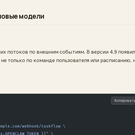
 новые модели
их потоков по внешним событиям. В версии 4.9 появи
 не только по команде пользователя или расписанию, 
Копироват
ample.com/webhook/taskflow \
ts.OPENCLAW_TOKEN }}" \