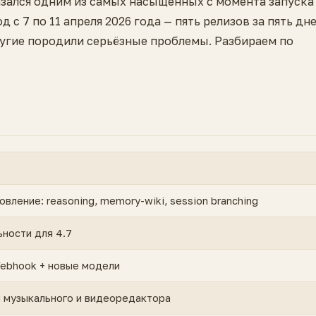
зался одним из самых насыщенных с момента запуска
д с 7 по 11 апреля 2026 года — пять релизов за пять дне
угие породили серьёзные проблемы. Разбираем по
вление: reasoning, memory-wiki, session branching
ьности для 4.7
ebhook + новые модели
 музыкального и видеоредактора