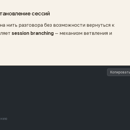
становление сессий
на нить разговора без возможности вернуться к
вляет
session branching
— механизм ветвления и
Копироват
"
янию
>