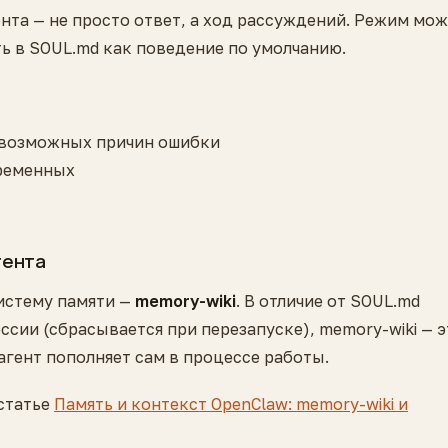
нта — не просто ответ, а ход рассуждений. Режим мо
ть в SOUL.md как поведение по умолчанию.
о возможных причин ошибки
еременных
гента
истему памяти —
memory-wiki
. В отличие от SOUL.md
ссии (сбрасывается при перезапуске), memory-wiki — э
гент пополняет сам в процессе работы.
статье
Память и контекст OpenClaw: memory-wiki и