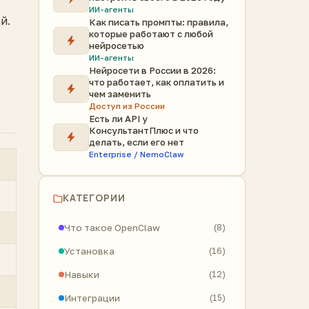
ИИ-агенты
й.
Как писать промпты: правила,
которые работают с любой
нейросетью
ИИ-агенты
Нейросети в России в 2026:
что работает, как оплатить и
чем заменить
Доступ из России
Есть ли API у
КонсультантПлюс и что
делать, если его нет
Enterprise / NemoClaw
КАТЕГОРИИ
Что такое OpenClaw
(8)
Установка
(16)
Навыки
(12)
Интеграции
(15)