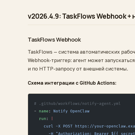
v2026.4.9: TaskFlows Webhook +
TaskFlows Webhook
TaskFlows — система автоматических рабоч
Webhook-триггер: агент может запускаться
и по HTTP-запросу от внешней системы.
Схема интеграции с GitHub Actions:
# .github/workflows/notify-agent.yml
- 
name
: 
Notify OpenClaw
  run
: 
|
    curl -X POST https://your-openclaw.ex
      -H "Authorization: Bearer ${{ secre