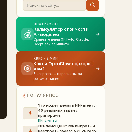
ИНСТРУМЕНТ
Калькулятор стоимости
💰
→
AI-моделей
Сравните цены GPT-4o, Claude,
DeepSeek за минуту
КВИЗ · 2 МИН
Какой OpenClaw подходит
🎯
→
вам?
5 вопросов — персональная
рекомендация
ПОПУЛЯРНОЕ
Что может делать ИИ-агент:
40 реальных задач с
примерами
ИИ-агенты
ИИ-помощник: как выбрать и
настроить своего в 2026 году