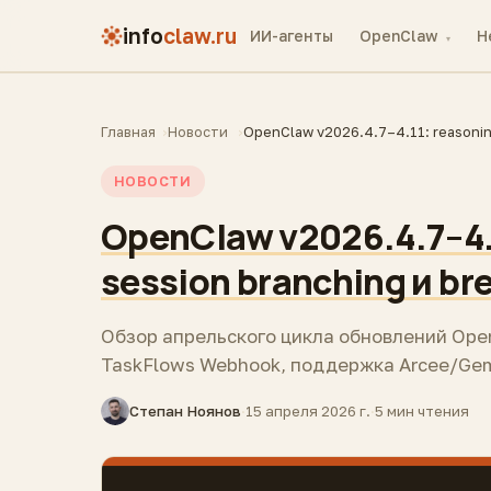
info
claw.ru
ИИ-агенты
OpenClaw
H
▾
Главная
Новости
OpenClaw v2026.4.7–4.11: reasoning
НОВОСТИ
OpenClaw v2026.4.7–4.1
session branching и br
Обзор апрельского цикла обновлений OpenC
TaskFlows Webhook, поддержка Arcee/Gem
Степан Ноянов
·
15 апреля 2026 г.
·
5 мин чтения