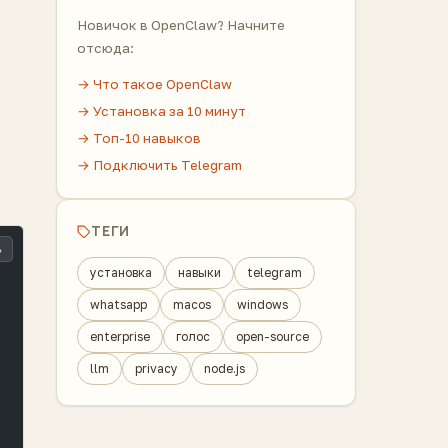
Новичок в OpenClaw? Начните
отсюда:
→ Что такое OpenClaw
→ Установка за 10 минут
→ Топ-10 навыков
→ Подключить Telegram
ТЕГИ
ь
установка
навыки
telegram
whatsapp
macos
windows
enterprise
голос
open-source
llm
privacy
node.js