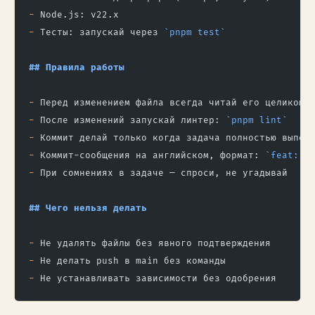
-
 Node.js: v22.x
-
 Тесты: запускай через 
`pnpm test`
## Правила работы
-
 Перед изменением файла всегда читай его целиком
-
 После изменений запускай линтер: 
`pnpm lint`
-
 Коммит делай только когда задача полностью выпол
-
 Коммит-сообщения на английском, формат: 
`feat:`
,
-
 При сомнениях в задаче — спроси, не угадывай
## Чего нельзя делать
-
 Не удалять файлы без явного подтверждения
-
 Не делать push в main без команды
-
 Не устанавливать зависимости без одобрения