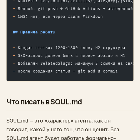
-
 Контент: src/content/articles/{category}/{slug}.
-
 Деплой: git push → GitHub Actions → автодеплой
-
 CMS: нет, всё через файлы Markdown
## Правила работы
-
 Каждая статья: 1200-1800 слов, H2 структура
-
 SEO-запрос должен быть в первом абзаце и H1
-
 Добавляй relatedSlugs: минимум 3 ссылки на связа
-
 После создания статьи — git add и commit
Что писать в SOUL.md
SOUL.md — это «характер» агента: как он
говорит, какой у него тон, что он ценит. Без
SOUL.md агент будет работать формально-