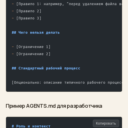
-
 [Правило 1: например, "перед удалением файла все
-
 [Правило 2]
-
 [Правило 3]
## Чего нельзя делать
-
 [Ограничение 1]
-
 [Ограничение 2]
## Стандартный рабочий процесс
[Опционально: описание типичного рабочего процесса
Пример AGENTS.md для разработчика
Копировать
# Роль и контекст