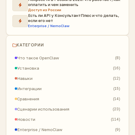
оплатить и чем заменить
Доступ из России
Есть ли API у КонсультантПлюс и что делать,
если его нет
Enterprise / NemoClaw
КАТЕГОРИИ
Что такое OpenClaw
(8)
Установка
(16)
Навыки
(12)
Интеграции
(15)
Сравнения
(14)
Сценарии использования
(23)
Новости
(114)
Enterprise / NemoClaw
(9)