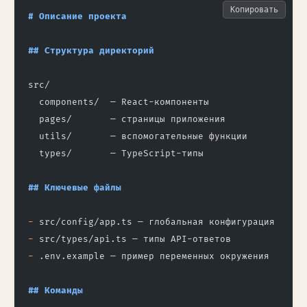
Копировать
# Описание проекта
## Структура директорий
src/
  components/  — React-компоненты
  pages/       — страницы приложения
  utils/       — вспомогательные функции
  types/       — TypeScript-типы
## Ключевые файлы
-
 src/config/app.ts — глобальная конфигурация
-
 src/types/api.ts — типы API-ответов
-
 .env.example — пример переменных окружения
## Команды