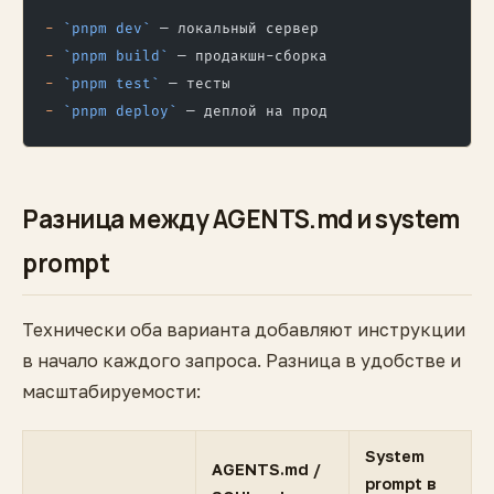
-
 `pnpm dev`
 — локальный сервер
-
 `pnpm build`
 — продакшн-сборка
-
 `pnpm test`
 — тесты
-
 `pnpm deploy`
 — деплой на прод
Разница между AGENTS.md и system
prompt
Технически оба варианта добавляют инструкции
в начало каждого запроса. Разница в удобстве и
масштабируемости:
System
AGENTS.md /
prompt в