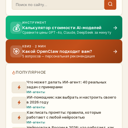
ИНСТРУМЕНТ
💰
→
Калькулятор стоимости AI-моделей
Сравните цены GPT-4o, Claude, DeepSeek за минуту
КВИЗ · 2 МИН
🎯
→
Какой OpenClaw подходит вам?
5 вопросов — персональная рекомендация
ПОПУЛЯРНОЕ
Что может делать ИИ-агент: 40 реальных
задач с примерами
ИИ-агенты
ИИ-помощник: как выбрать и настроить своего
в 2026 году
ИИ-агенты
Как писать промпты: правила, которые
работают с любой нейросетью
ИИ-агенты
Нейросети в России в 2026: что работает, как