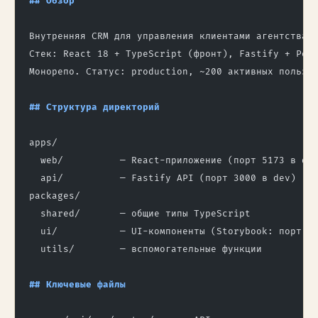
## Обзор
Внутренняя CRM для управления клиентами агентства 
Стек: React 18 + TypeScript (фронт), Fastify + Pos
Монорепо. Статус: production, ~200 активных пользо
## Структура директорий
apps/
  web/          — React-приложение (порт 5173 в de
  api/          — Fastify API (порт 3000 в dev)
packages/
  shared/       — общие типы TypeScript
  ui/           — UI-компоненты (Storybook: порт 6
  utils/        — вспомогательные функции
## Ключевые файлы