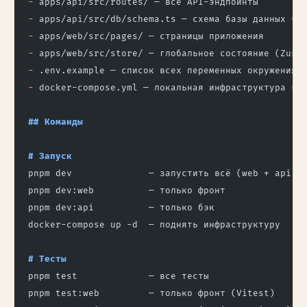
-
 apps/api/src/routes/ — все API-эндпоинты
-
 apps/api/src/db/schema.ts — схема базы данных (D
-
 apps/web/src/pages/ — страницы приложения
-
 apps/web/src/store/ — глобальное состояние (Zust
-
 .env.example — список всех переменных окружения
-
 docker-compose.yml — локальная инфраструктура (P
## Команды
# Запуск
pnpm dev              — запустить всё (web + api)
pnpm dev:web          — только фронт
pnpm dev:api          — только бэк
docker-compose up -d  — поднять инфраструктуру
# Тесты
pnpm test             — все тесты
pnpm test:web         — только фронт (Vitest)