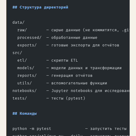
## Структура директорий
data/
  raw/        — сырые данные (не коммитятся, .giti
  processed/  — обработанные данные
  exports/    — готовые экспорты для отчётов
src/
  etl/        — скрипты ETL
  models/     — модели данных и трансформации
  reports/    — генерация отчётов
  utils/      — вспомогательные функции
notebooks/    — Jupyter notebooks для исследований
tests/        — тесты (pytest)
## Команды
python -m pytest              — запустить тесты