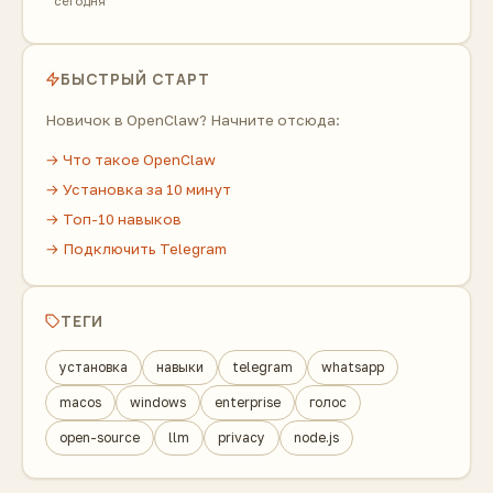
сегодня
БЫСТРЫЙ СТАРТ
Новичок в OpenClaw? Начните отсюда:
→ Что такое OpenClaw
→ Установка за 10 минут
→ Топ-10 навыков
→ Подключить Telegram
ТЕГИ
установка
навыки
telegram
whatsapp
macos
windows
enterprise
голос
open-source
llm
privacy
node.js