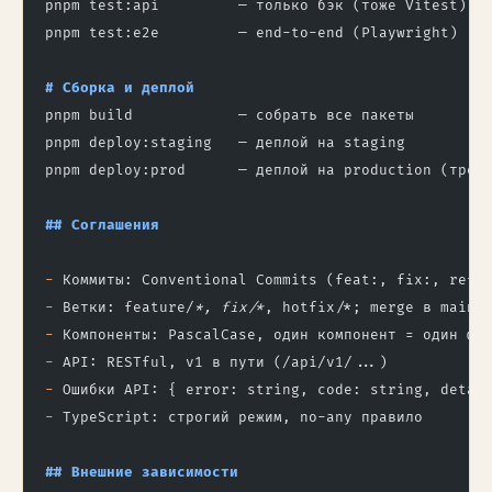
pnpm test:api         — только бэк (тоже Vitest)
pnpm test:e2e         — end-to-end (Playwright)
# Сборка и деплой
pnpm build            — собрать все пакеты
pnpm deploy:staging   — деплой на staging
pnpm deploy:prod      — деплой на production (треб
## Соглашения
-
 Коммиты: Conventional Commits (feat:, fix:, refa
-
 Ветки: feature/
*, fix/*
, hotfix/*; merge в main 
-
 Компоненты: PascalCase, один компонент = один фа
-
 API: RESTful, v1 в пути (/api/v1/...)
-
 Ошибки API: { error: string, code: string, detai
-
 TypeScript: строгий режим, no-any правило
## Внешние зависимости