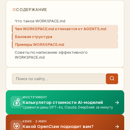
СОДЕРЖАНИЕ
Что такое WORKSPACE.md
Чем WORKSPACE.md отличается от AGENTS.md
Базовая структура
Примеры WORKSPACE.md
Советы по написанию эффективного
WORKSPACE.md
ИНСТРУМЕНТ
💰
→
Калькулятор стоимости AI-моделей
Сравните цены GPT-4o, Claude, DeepSeek за минуту
КВИЗ · 2 МИН
🎯
→
Какой OpenClaw подходит вам?