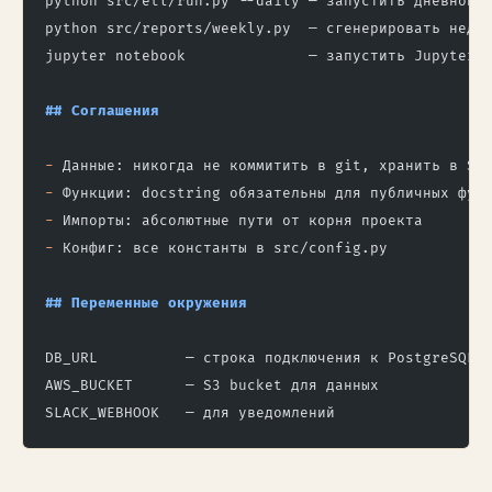
python src/etl/run.py --daily — запустить дневной 
python src/reports/weekly.py  — сгенерировать неде
jupyter notebook              — запустить Jupyter
## Соглашения
-
 Данные: никогда не коммитить в git, хранить в S3
-
 Функции: docstring обязательны для публичных фун
-
 Импорты: абсолютные пути от корня проекта
-
 Конфиг: все константы в src/config.py
## Переменные окружения
DB_URL          — строка подключения к PostgreSQL
AWS_BUCKET      — S3 bucket для данных
SLACK_WEBHOOK   — для уведомлений