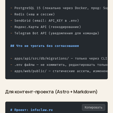
-
 PostgreSQL 15 (локально через Docker, прод: Supa
-
 Redis (кеш и сессии)
-
 SendGrid (email: API_KEY в .env)
-
 Яндекс.Карты API (геокодирование)
-
 Telegram Bot API (уведомления для команды)
## Что не трогать без согласования
-
 apps/api/src/db/migrations/ — только через CLI (
-
 .env файлы — не коммитить, редактировать только 
-
 apps/web/public/ — статические ассеты, изменения
Для контент-проекта (Astro + Markdown)
Копировать
# Проект: infoclaw.ru