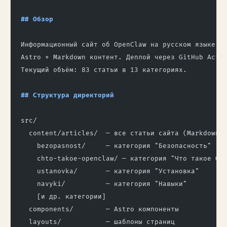
## Обзор
Информационный сайт об OpenClaw на русском языке.
Astro + Markdown контент. Деплой через GitHub Acti
Текущий объём: 83 статьи в 13 категориях.
## Структура директорий
src/
  content/articles/  — все статьи сайта (Markdown)
    bezopasnost/     — категория "Безопасность"
    chto-takoe-openclaw/ — категория "Что такое Op
    ustanovka/       — категория "Установка"
    navyki/          — категория "Навыки"
    [и др. категории]
  components/        — Astro компоненты
  layouts/           — шаблоны страниц