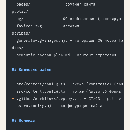
  pages/             — роутинг сайта
public/
  og/               — OG-изображения (генерируются
  favicon.svg       — логотип
scripts/
  generate-og-images.mjs — генерация OG через fal.
docs/
  semantic-cocoon-plan.md — контент-стратегия
## Ключевые файлы
-
 src/content/config.ts — схема frontmatter (обяза
-
 src/content.config.ts — то же (Astro v5 формат)
-
 .github/workflows/deploy.yml — CI/CD pipeline
-
 astro.config.mjs — конфигурация сайта
## Команды