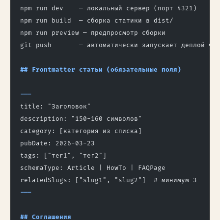
npm run dev    — локальный сервер (порт 4321)
npm run build  — сборка статики в dist/
npm run preview — предпросмотр сборки
git push       — автоматически запускает деплой че
## Frontmatter статьи (обязательные поля)
---
title: "Заголовок"
description: "150-160 символов"
category: [категория из списка]
pubDate: 2026-03-23
tags: ["тег1", "тег2"]
schemaType: Article | HowTo | FAQPage
relatedSlugs: ["slug1", "slug2"]  # минимум 3
---
## Соглашения