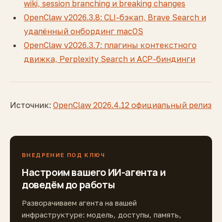
wiki, session branching и breaking changes
OpenClaw v2026.3.8: CLI-бэкап, Brave Search и
удалённый онбординг macOS
OpenClaw v2026.3.7: плагины контекстного
движка, Perplexity Search и ACP-биндинги
Источник:
OpenClaw 2026.4.12 официальный релиз
ВНЕДРЕНИЕ ПОД КЛЮЧ
Настроим вашего ИИ-агента и
доведём до работы
Разворачиваем агента на вашей
инфраструктуре: модель, доступы, память,