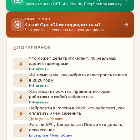
Сравните цены GPT-4o, Claude, DeepSeek за минуту
КВИЗ · 2 МИН
🎯
→
Какой OpenClaw подходит вам?
5 вопросов — персональная рекомендация
ПОПУЛЯРНОЕ
Что может делать ИИ-агент: 40 реальных
задач с примерами
ИИ-агенты
ИИ-помощник: как выбрать и настроить своего
в 2026 году
ИИ-агенты
Как писать промпты: правила, которые
работают с любой нейросетью
ИИ-агенты
Нейросети в России в 2026: что работает, как
оплатить и чем заменить
Доступ из России
Есть ли API у КонсультантПлюс и что делать,
если его нет
Enterprise / NemoClaw