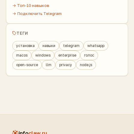
→ Топ-10 навыков
→ Подключить Telegram
ТЕГИ
установка
навыки
telegram
whatsapp
macos
windows
enterprise
голос
open-source
llm
privacy
node.js
info
claw.ru