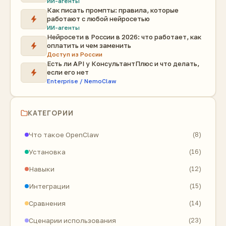
ИИ-агенты
Как писать промпты: правила, которые
работают с любой нейросетью
ИИ-агенты
Нейросети в России в 2026: что работает, как
оплатить и чем заменить
Доступ из России
Есть ли API у КонсультантПлюс и что делать,
если его нет
Enterprise / NemoClaw
КАТЕГОРИИ
Что такое OpenClaw
(8)
Установка
(16)
Навыки
(12)
Интеграции
(15)
Сравнения
(14)
Сценарии использования
(23)