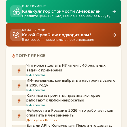
ИНСТРУМЕНТ
💰
→
Калькулятор стоимости AI-моделей
Сравните цены GPT-4o, Claude, DeepSeek за минуту
КВИЗ · 2 МИН
🎯
→
Какой OpenClaw подходит вам?
5 вопросов — персональная рекомендация
ПОПУЛЯРНОЕ
Что может делать ИИ-агент: 40 реальных
задач с примерами
ИИ-агенты
ИИ-помощник: как выбрать и настроить своего
в 2026 году
ИИ-агенты
Как писать промпты: правила, которые
работают с любой нейросетью
ИИ-агенты
Нейросети в России в 2026: что работает, как
оплатить и чем заменить
Доступ из России
Есть ли API у КонсультантПлюс и что делать,