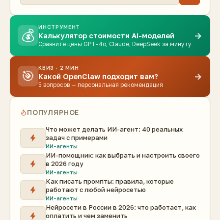
ИНСТРУМЕНТ
💰
→
Калькулятор стоимости AI-моделей
Сравните цены GPT-4o, Claude, DeepSeek за минуту
КВИЗ · 2 МИН
🎯
→
Какой OpenClaw подходит вам?
5 вопросов — персональная рекомендация
ПОПУЛЯРНОЕ
Что может делать ИИ-агент: 40 реальных
задач с примерами
ИИ-агенты
ИИ-помощник: как выбрать и настроить своего
в 2026 году
ИИ-агенты
Как писать промпты: правила, которые
работают с любой нейросетью
ИИ-агенты
Нейросети в России в 2026: что работает, как
оплатить и чем заменить