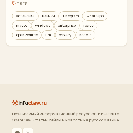
ТЕГИ
установка
навыки
telegram
whatsapp
macos
windows
enterprise
голос
open-source
llm
privacy
node.js
info
claw.ru
Независимый информационный ресурс об ИИ-агенте
OpenClaw. Статьи, гайды и новости на русском языке.