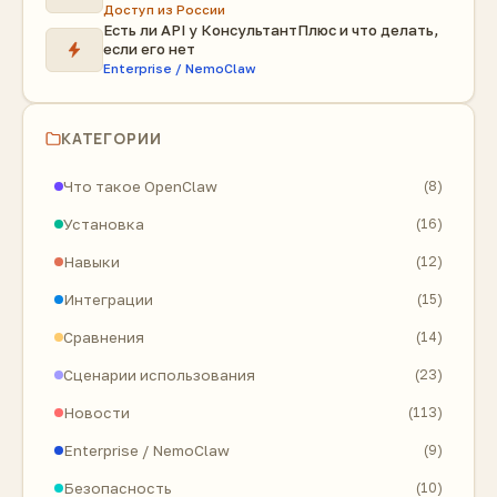
Доступ из России
Есть ли API у КонсультантПлюс и что делать,
если его нет
Enterprise / NemoClaw
КАТЕГОРИИ
Что такое OpenClaw
(8)
Установка
(16)
Навыки
(12)
Интеграции
(15)
Сравнения
(14)
Сценарии использования
(23)
Новости
(113)
Enterprise / NemoClaw
(9)
Безопасность
(10)