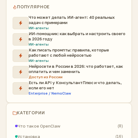
ПОПУЛЯРНОЕ
Что может делать ИИ-агент: 40 реальных
задач с примерами
ИИ-агенты
ИИ-помощник: как выбрать и настроить своего
в 2026 году
ИИ-агенты
Как писать промпты: правила, которые
работают с любой нейросетью
ИИ-агенты
Нейросети в России в 2026: что работает, как
оплатить и чем заменить
Доступ из России
Есть ли API у КонсультантПлюс и что делать,
если его нет
Enterprise / NemoClaw
КАТЕГОРИИ
Что такое OpenClaw
(8)
Установка
(16)