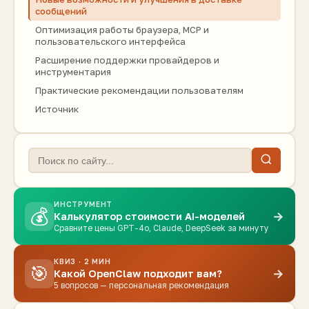
сообщений
Оптимизация работы браузера, MCP и
пользовательского интерфейса
Расширение поддержки провайдеров и
инструментария
Практические рекомендации пользователям
Источник
ИНСТРУМЕНТ
💰
→
Калькулятор стоимости AI-моделей
Сравните цены GPT-4o, Claude, DeepSeek за минуту
КВИЗ · 2 МИН
🎯
→
Какой OpenClaw подходит вам?
5 вопросов — персональная рекомендация