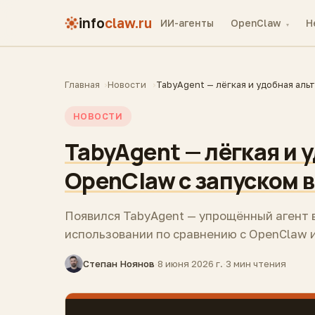
info
claw.ru
ИИ-агенты
OpenClaw
H
▾
Главная
Новости
TabyAgent — лёгкая и удобная альт
НОВОСТИ
TabyAgent — лёгкая и 
OpenClaw с запуском в
Появился TabyAgent — упрощённый агент в
использовании по сравнению с OpenClaw 
Степан Ноянов
·
8 июня 2026 г.
·
3 мин чтения