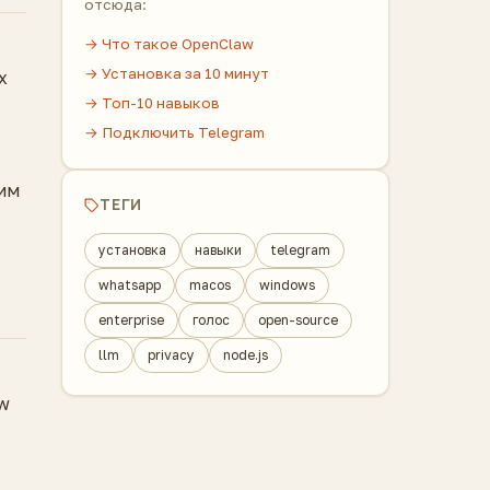
отсюда:
→ Что такое OpenClaw
→ Установка за 10 минут
x
→ Топ-10 навыков
→ Подключить Telegram
им
ТЕГИ
установка
навыки
telegram
whatsapp
macos
windows
enterprise
голос
open-source
llm
privacy
node.js
aw