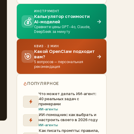
ИНСТРУМЕНТ
Калькулятор стоимости
💰
→
AI-моделей
Сравните цены GPT-4o, Claude,
DeepSeek за минуту
КВИЗ · 2 МИН
Какой OpenClaw подходит
🎯
→
вам?
5 вопросов — персональная
рекомендация
ПОПУЛЯРНОЕ
Что может делать ИИ-агент:
40 реальных задач с
примерами
ИИ-агенты
ИИ-помощник: как выбрать и
настроить своего в 2026 году
ИИ-агенты
Как писать промпты: правила,