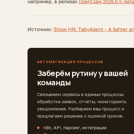
например, в релизах
OpenClaw 2026.6.5-beta
Источник:
Show HN: TabyAgent – A lighter an
АВТОМАТИЗАЦИЯ ПРОЦЕССОВ
Заберём рутину у вашей
команды
Связываем сервисы в единые процессы:
обработка заявок, отчёты, мониторинги,
уведомления. Разбираем ваш процесс и
предлагаем решение с оценкой сроков.
n8n, API, парсинг, интеграции