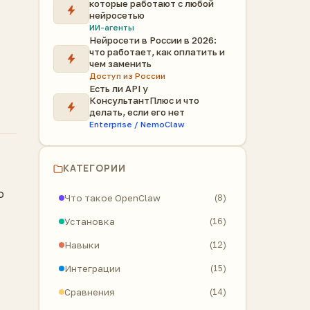
которые работают с любой
нейросетью
ИИ-агенты
Нейросети в России в 2026:
что работает, как оплатить и
чем заменить
Доступ из России
Есть ли API у
КонсультантПлюс и что
делать, если его нет
Enterprise / NemoClaw
КАТЕГОРИИ
о
Что такое OpenClaw
(8)
Установка
(16)
Навыки
(12)
Интеграции
(15)
Сравнения
(14)