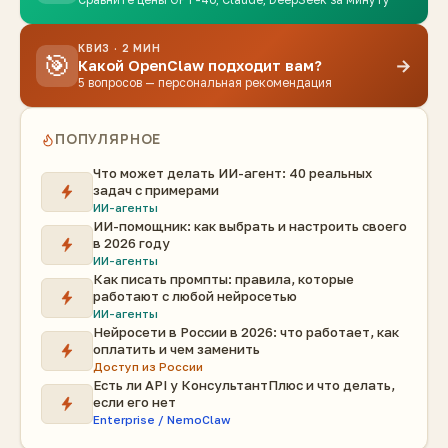
КВИЗ · 2 МИН
🎯
→
Какой OpenClaw подходит вам?
5 вопросов — персональная рекомендация
ПОПУЛЯРНОЕ
Что может делать ИИ-агент: 40 реальных
задач с примерами
ИИ-агенты
ИИ-помощник: как выбрать и настроить своего
в 2026 году
ИИ-агенты
Как писать промпты: правила, которые
работают с любой нейросетью
ИИ-агенты
Нейросети в России в 2026: что работает, как
оплатить и чем заменить
Доступ из России
Есть ли API у КонсультантПлюс и что делать,
если его нет
Enterprise / NemoClaw