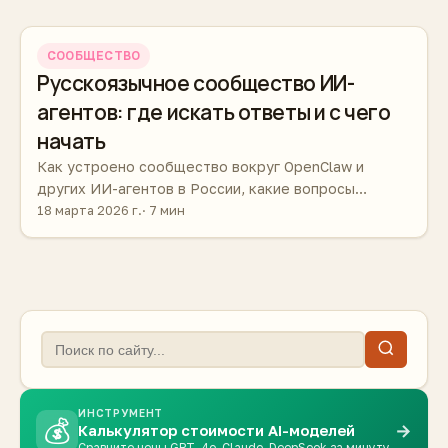
СООБЩЕСТВО
Русскоязычное сообщество ИИ-
агентов: где искать ответы и с чего
начать
Как устроено сообщество вокруг OpenClaw и
других ИИ-агентов в России, какие вопросы
обсуждают чаще всего и куда идти новичку, чтобы
18 марта 2026 г.
7 мин
не тонуть в англоязычных источниках.
ИНСТРУМЕНТ
💰
→
Калькулятор стоимости AI-моделей
Сравните цены GPT-4o, Claude, DeepSeek за минуту