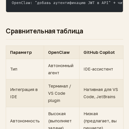
OpenClaw: "добавь аутентификацию JWT в API" → чита
Сравнительная таблица
Параметр
OpenClaw
GitHub Copilot
Автономный
Тип
IDE-ассистент
агент
Терминал /
Интеграция в
Нативная для VS
VS Code
IDE
Code, JetBrains
plugin
Высокая
Низкая
Автономность
(выполняет
(предлагает, вы
задачи)
решаете)