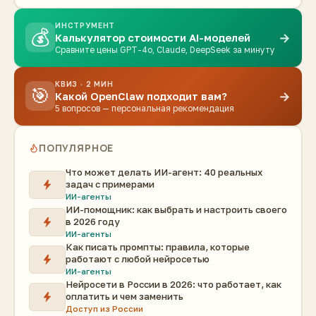
ИНСТРУМЕНТ
💰
→
Калькулятор стоимости AI-моделей
Сравните цены GPT-4o, Claude, DeepSeek за минуту
КВИЗ · 2 МИН
🎯
→
Какой OpenClaw подходит вам?
5 вопросов — персональная рекомендация
ПОПУЛЯРНОЕ
Что может делать ИИ-агент: 40 реальных
задач с примерами
ИИ-агенты
ИИ-помощник: как выбрать и настроить своего
в 2026 году
ИИ-агенты
Как писать промпты: правила, которые
работают с любой нейросетью
ИИ-агенты
Нейросети в России в 2026: что работает, как
оплатить и чем заменить
Доступ из России