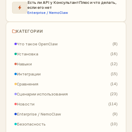
Есть ли API у КонсультантПлюс и что делать,
если его нет
Enterprise / NemoClaw
КАТЕГОРИИ
Что такое OpenClaw
(8)
Установка
(16)
Навыки
(12)
Интеграции
(15)
Сравнения
(14)
Сценарии использования
(23)
Новости
(114)
Enterprise / NemoClaw
(9)
Безопасность
(10)