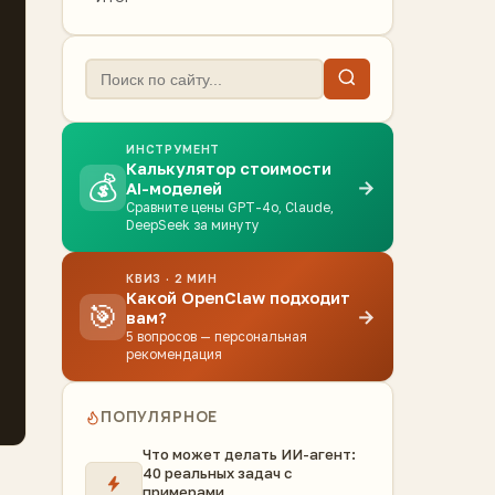
ИНСТРУМЕНТ
Калькулятор стоимости
💰
→
AI-моделей
Сравните цены GPT-4o, Claude,
DeepSeek за минуту
КВИЗ · 2 МИН
Какой OpenClaw подходит
🎯
→
вам?
5 вопросов — персональная
рекомендация
ПОПУЛЯРНОЕ
Что может делать ИИ-агент:
40 реальных задач с
примерами