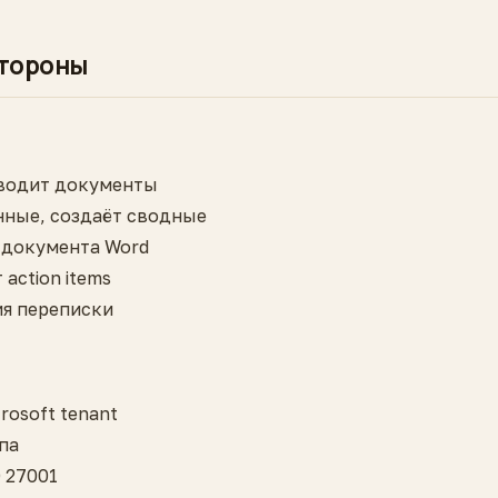
стороны
еводит документы
нные, создаёт сводные
 документа Word
action items
я переписки
osoft tenant
па
O 27001