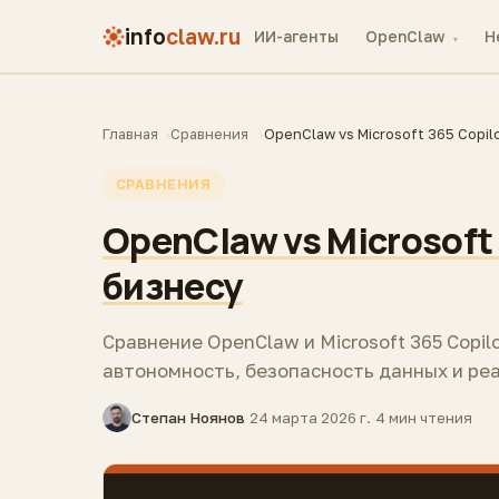
info
claw.ru
ИИ-агенты
OpenClaw
H
▾
Главная
Сравнения
OpenClaw vs Microsoft 365 Copil
СРАВНЕНИЯ
OpenClaw vs Microsoft 
бизнесу
Сравнение OpenClaw и Microsoft 365 Copilo
автономность, безопасность данных и ре
Степан Ноянов
·
24 марта 2026 г.
·
4 мин чтения