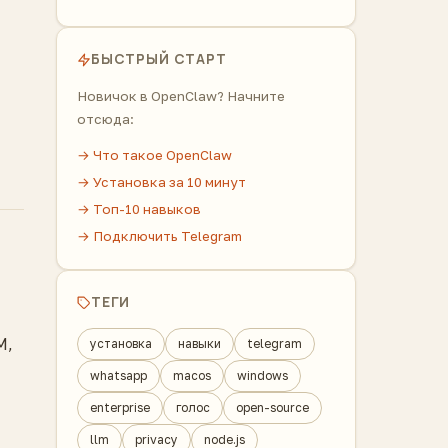
БЫСТРЫЙ СТАРТ
Новичок в OpenClaw? Начните
отсюда:
→ Что такое OpenClaw
→ Установка за 10 минут
→ Топ-10 навыков
→ Подключить Telegram
ТЕГИ
M,
установка
навыки
telegram
whatsapp
macos
windows
enterprise
голос
open-source
llm
privacy
node.js