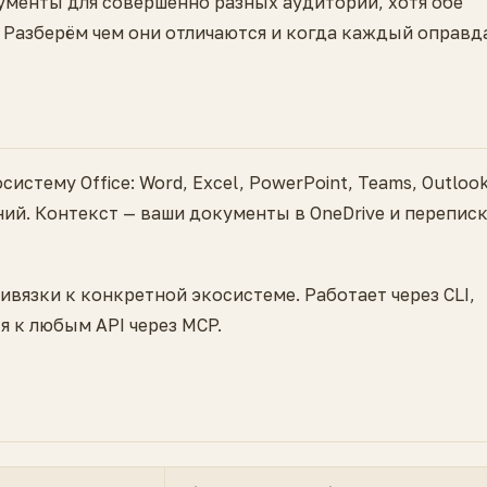
трументы для совершенно разных аудиторий, хотя обе
Разберём чем они отличаются и когда каждый оправд
истему Office: Word, Excel, PowerPoint, Teams, Outlook
ий. Контекст — ваши документы в OneDrive и переписк
ивязки к конкретной экосистеме. Работает через CLI,
 к любым API через MCP.