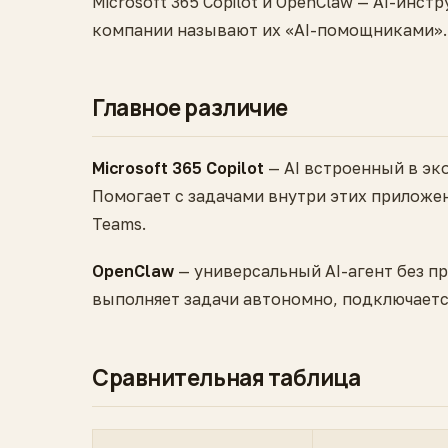
Microsoft 365 Copilot и OpenClaw — AI-инс
компании называют их «AI-помощниками». 
Главное различие
Microsoft 365 Copilot
— AI встроенный в экос
Помогает с задачами внутри этих приложен
Teams.
OpenClaw
— универсальный AI-агент без пр
выполняет задачи автономно, подключается
Сравнительная таблица