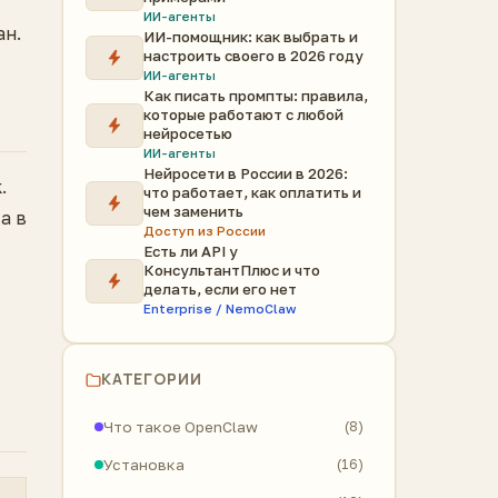
ИИ-агенты
ан.
ИИ-помощник: как выбрать и
настроить своего в 2026 году
ИИ-агенты
Как писать промпты: правила,
которые работают с любой
нейросетью
ИИ-агенты
Нейросети в России в 2026:
.
что работает, как оплатить и
чем заменить
а в
Доступ из России
Есть ли API у
КонсультантПлюс и что
делать, если его нет
Enterprise / NemoClaw
КАТЕГОРИИ
Что такое OpenClaw
(8)
Установка
(16)